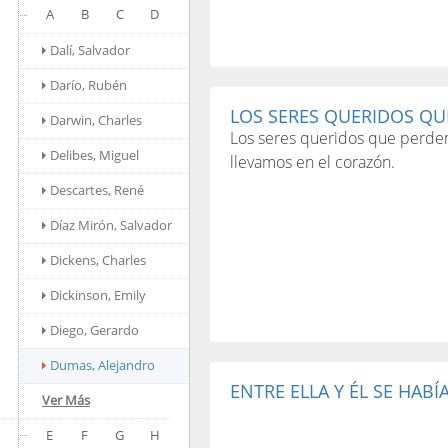
A
B
C
D
Dalí, Salvador
Darío, Rubén
LOS SERES QUERIDOS QU
Darwin, Charles
Los seres queridos que perdemo
Delibes, Miguel
llevamos en el corazón.
Descartes, René
Díaz Mirón, Salvador
Dickens, Charles
Dickinson, Emily
Diego, Gerardo
Dumas, Alejandro
ENTRE ELLA Y ÉL SE HABÍA.
Ver Más
E
F
G
H