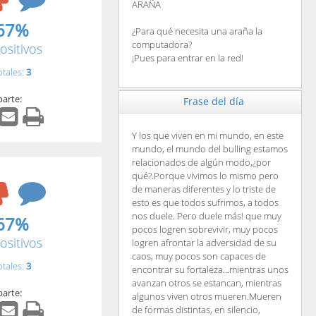
ARAÑA
67%
¿Para qué necesita una araña la
computadora?
ositivos
¡Pues para entrar en la red!
otales:
3
arte:
Frase del día
Y los que viven en mi mundo, en este
mundo, el mundo del bulling estamos
relacionados de algún modo,¿por
qué?.Porque vivimos lo mismo pero
de maneras diferentes y lo triste de
esto es que todos sufrimos, a todos
nos duele. Pero duele más! que muy
67%
pocos logren sobrevivir, muy pocos
ositivos
logren afrontar la adversidad de su
caos, muy pocos son capaces de
otales:
3
encontrar su fortaleza...mientras unos
avanzan otros se estancan, mientras
arte:
algunos viven otros mueren.Mueren
de formas distintas, en silencio,