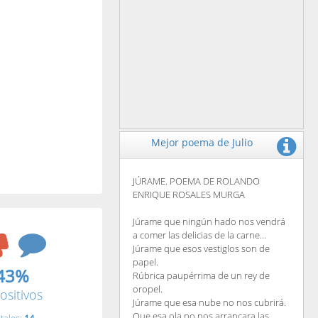
Mejor poema de Julio
JÚRAME. POEMA DE ROLANDO
ENRIQUE ROSALES MURGA
Júrame que ningún hado nos vendrá
a comer las delicias de la carne...
Júrame que esos vestiglos son de
papel.
43%
Rúbrica paupérrima de un rey de
oropel.
ositivos
Júrame que esa nube no nos cubrirá.
Que esa ola no nos arrancara las