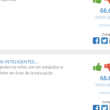
66.
votos p
Votos t
Comp
 INTELIGENTES...
entes los niños, son tan estúpidos la
ebe ser fruto de la educación.
66.
votos p
Votos t
Comp