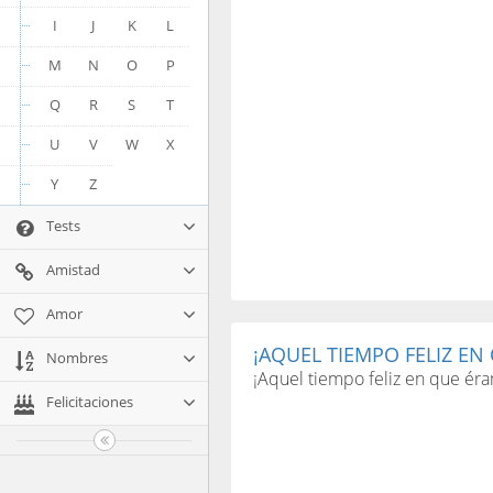
I
J
K
L
M
N
O
P
Q
R
S
T
U
V
W
X
Y
Z
Tests
Amistad
Amor
¡AQUEL TIEMPO FELIZ EN
Nombres
¡Aquel tiempo feliz en que ér
Felicitaciones