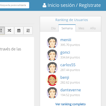
Inicio sesión
/ Regístrate
Ranking de Usuarios
Día
Semana
Mes
Año
meniii
395.70 puntos
 través de las
gonci
334.64 puntos
carlos55
287.44 puntos
benji
282.62 puntos
danteverne
194.52 puntos
Ver ranking completo