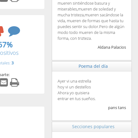
mueren sintiéndose basura y
miserables,mueren de soledad y
mucha tristeza,mueren sacándose la
vida, mueren de formas que hasta tu
puedes sentir su dolor.Pero de algún
modo todo mueren de la misma
forma, con trizteza.
67%
Aldana Palacios
ositivos
otales:
3
Poema del día
arte:
Ayer vi una estrella
hoy vi un destellos
Ahora yo quisiera
entrar en tus sueños.
pans tans
Secciones populares