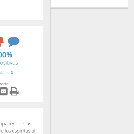
00%
ositivos
otales:
5
arte:
ompañero de las
 los espíritus al