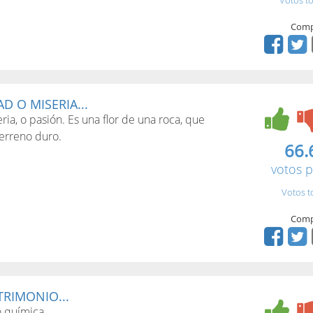
Votos to
Comp
D O MISERIA...
ria, o pasión. Es una flor de una roca, que
terreno duro.
66.
votos p
Votos t
Comp
TRIMONIO...
o química.