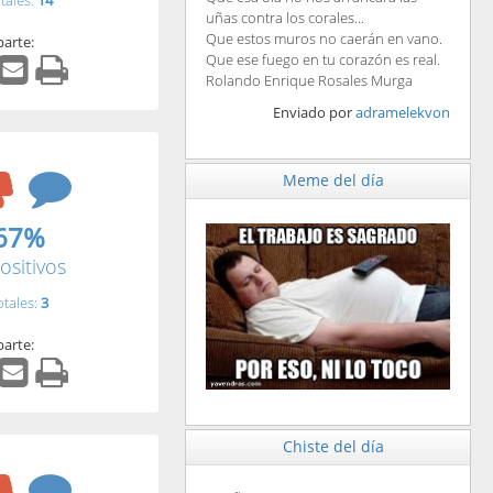
tales:
14
uñas contra los corales...
Que estos muros no caerán en vano.
arte:
Que ese fuego en tu corazón es real.
Rolando Enrique Rosales Murga
Enviado por
adramelekvon
Meme del día
67%
ositivos
otales:
3
arte:
Chiste del día