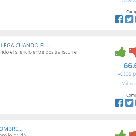
Votos to
Comp
LEGA CUANDO EL...
ndo el silencio entre dos transcurre
66.
votos p
Votos t
Comp
OMBRE...
ero le ayuda.