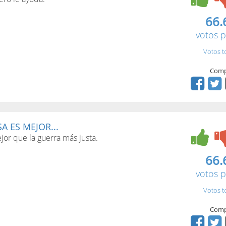
66.
votos p
Votos t
Comp
A ES MEJOR...
or que la guerra más justa.
66.
votos p
Votos t
Comp