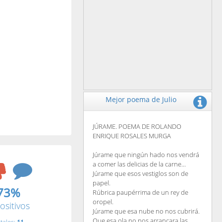
Mejor poema de Julio
JÚRAME. POEMA DE ROLANDO
ENRIQUE ROSALES MURGA
Júrame que ningún hado nos vendrá
a comer las delicias de la carne...
Júrame que esos vestiglos son de
papel.
73%
Rúbrica paupérrima de un rey de
oropel.
ositivos
Júrame que esa nube no nos cubrirá.
Que esa ola no nos arrancara las