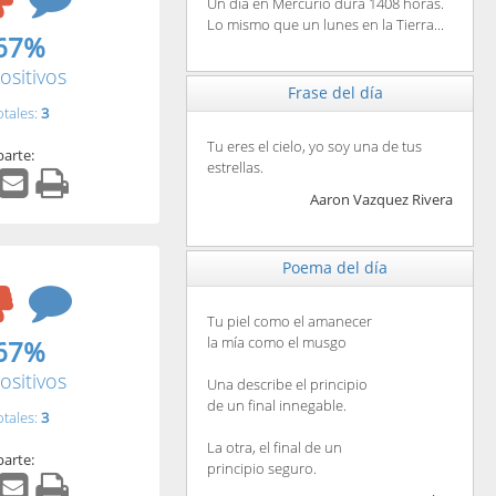
Un día en Mercurio dura 1408 horas.
Lo mismo que un lunes en la Tierra...
67%
ositivos
Frase del día
otales:
3
Tu eres el cielo, yo soy una de tus
arte:
estrellas.
Aaron Vazquez Rivera
Poema del día
Tu piel como el amanecer
la mía como el musgo
67%
ositivos
Una describe el principio
de un final innegable.
otales:
3
La otra, el final de un
arte:
principio seguro.