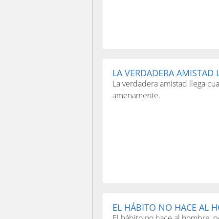
LA VERDADERA AMISTAD L
La verdadera amistad llega cua
amenamente.
EL HÁBITO NO HACE AL H
El hábito no hace al hombre, p