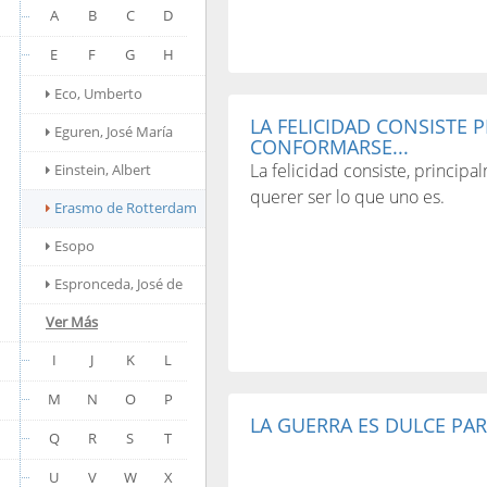
A
B
C
D
E
F
G
H
Eco, Umberto
LA FELICIDAD CONSISTE 
Eguren, José María
CONFORMARSE...
La felicidad consiste, principa
Einstein, Albert
querer ser lo que uno es.
Erasmo de Rotterdam
Esopo
Espronceda, José de
Ver Más
I
J
K
L
M
N
O
P
LA GUERRA ES DULCE PAR
Q
R
S
T
U
V
W
X