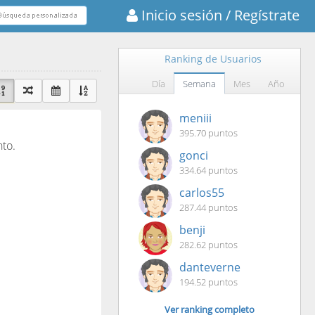
Inicio sesión
/ Regístrate
Ranking de Usuarios
Día
Semana
Mes
Año
meniii
395.70 puntos
nto.
gonci
334.64 puntos
carlos55
287.44 puntos
benji
282.62 puntos
danteverne
194.52 puntos
Ver ranking completo