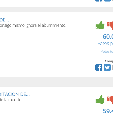
E...
 consigo mismo ignora el aburrimiento.
60.
votos p
Votos to
Comp
ITACIÓN DE...
de la muerte.
59.