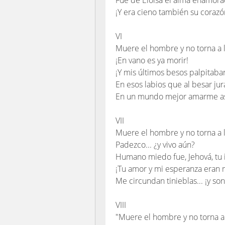
Fue de Eloísa el alma enamorad
¡Y era cieno también su corazó
VI
Muere el hombre y no torna a l
¡En vano es ya morir!
¡Y mis últimos besos palpitaba
En esos labios que al besar ju
En un mundo mejor amarme as
VII
Muere el hombre y no torna a 
Padezco... ¿y vivo aún?
Humano miedo fue, Jehová, tu i
¡Tu amor y mi esperanza eran 
Me circundan tinieblas... ¡y son
VIII
"Muere el hombre y no torna a 