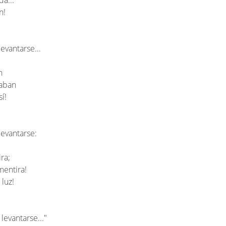
a...
n!
evantarse...
n
raban
í!
levantarse:
ra;
mentira!
 luz!
levantarse..."