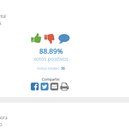
nta!
á.
88.89%
votos positivos
Votos totales:
36
Comparte:
hora
o