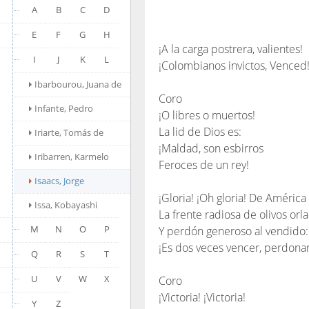
A
B
C
D
E
F
G
H
¡A la carga postrera, valientes!
I
J
K
L
¡Colombianos invictos, Venced
Ibarbourou, Juana de
Coro
Infante, Pedro
¡O libres o muertos!
La lid de Dios es:
Iriarte, Tomás de
¡Maldad, son esbirros
Iribarren, Karmelo
Feroces de un rey!
Isaacs, Jorge
¡Gloria! ¡Oh gloria! De América 
Issa, Kobayashi
La frente radiosa de olivos orla
M
N
O
P
Y perdón generoso al vendido:
¡Es dos veces vencer, perdonar
Q
R
S
T
U
V
W
X
Coro
¡Victoria! ¡Victoria!
Y
Z