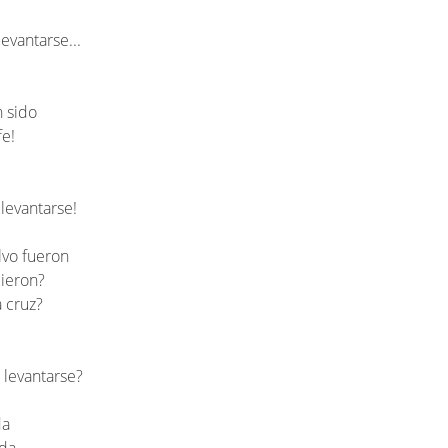
evantarse...
n sido
fe!
levantarse!
lvo fueron
cieron?
a cruz?
 levantarse?
da