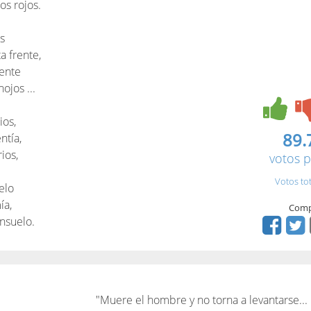
os rojos.
os
a frente,
iente
ojos ...
ios,
89.
ntía,
ios,
votos p
Votos to
elo
ía,
Comp
onsuelo.
"Muere el hombre y no torna a levantarse...