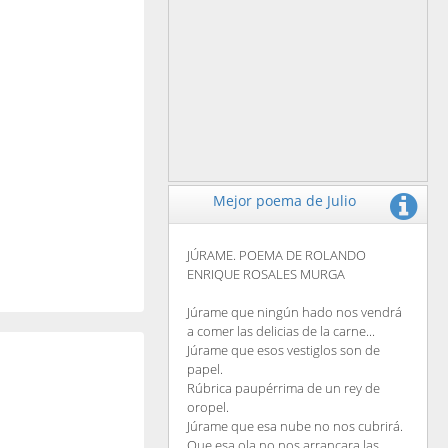
Mejor poema de Julio
JÚRAME. POEMA DE ROLANDO
ENRIQUE ROSALES MURGA
Júrame que ningún hado nos vendrá
a comer las delicias de la carne...
Júrame que esos vestiglos son de
papel.
Rúbrica paupérrima de un rey de
oropel.
Júrame que esa nube no nos cubrirá.
Que esa ola no nos arrancara las