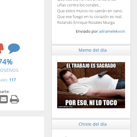
uñas contra los corales...
Que estos muros no caerán en vano.
Que ese fuego en tu corazón es real.
Rolando Enrique Rosales Murga
Enviado por
adramelekvon
Meme del día
74%
ositivos
tales:
117
arte:
Chiste del día