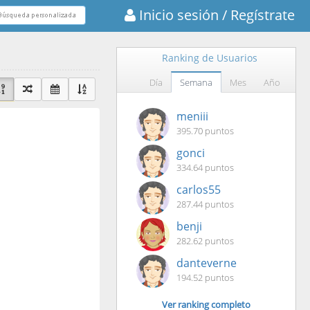
Inicio sesión
/ Regístrate
Ranking de Usuarios
Día
Semana
Mes
Año
meniii
395.70 puntos
gonci
334.64 puntos
carlos55
287.44 puntos
benji
282.62 puntos
danteverne
194.52 puntos
Ver ranking completo