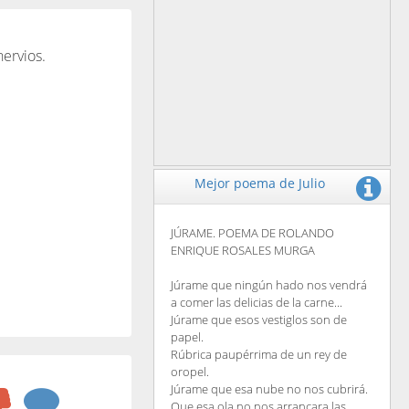
nervios.
Mejor poema de Julio
JÚRAME. POEMA DE ROLANDO
ENRIQUE ROSALES MURGA
Júrame que ningún hado nos vendrá
a comer las delicias de la carne...
Júrame que esos vestiglos son de
papel.
Rúbrica paupérrima de un rey de
oropel.
Júrame que esa nube no nos cubrirá.
Que esa ola no nos arrancara las