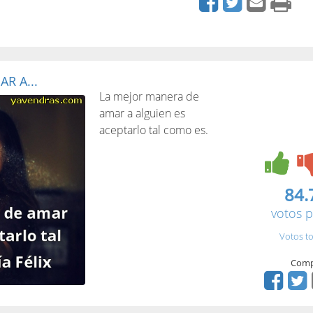
R A...
La mejor manera de
amar a alguien es
aceptarlo tal como es.
84.
votos p
Votos to
Comp