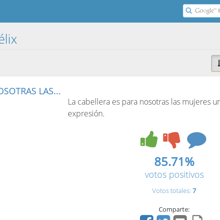
élix
OSOTRAS LAS...
La cabellera es para nosotras las mujeres 
expresión.
85.71%
votos positivos
Votos totales:
7
Comparte: