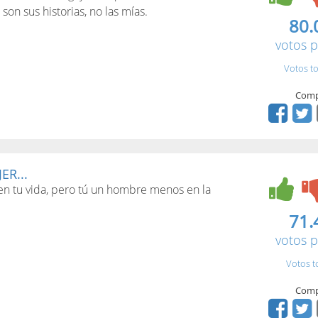
son sus historias, no las mías.
80.
votos p
Votos to
Comp
ER...
en tu vida, pero tú un hombre menos en la
71.
votos p
Votos t
Comp