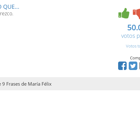
 QUE...
rezco.
50.
votos p
Votos t
Comp
e 9 Frases de María Félix