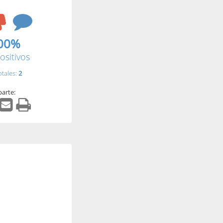
00%
ositivos
otales:
2
arte: