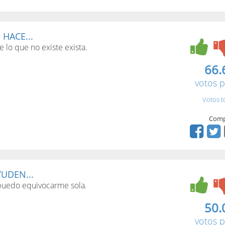
 HACE...
e lo que no existe exista.
66.
votos p
Votos t
Comp
UDEN...
puedo equivocarme sola.
50.
votos p