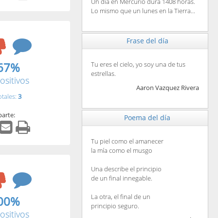
Un día en Mercurio dura 1408 horas.
Lo mismo que un lunes en la Tierra...
Frase del día
67%
Tu eres el cielo, yo soy una de tus
estrellas.
ositivos
Aaron Vazquez Rivera
otales:
3
arte:
Poema del día
Tu piel como el amanecer
la mía como el musgo
Una describe el principio
de un final innegable.
La otra, el final de un
00%
principio seguro.
ositivos