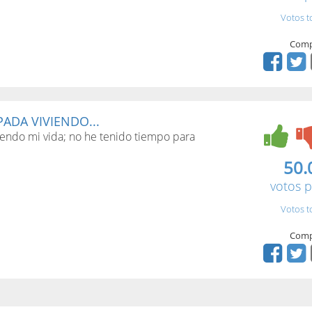
Votos t
Comp
ADA VIVIENDO...
endo mi vida; no he tenido tiempo para
50.
votos p
Votos t
Comp