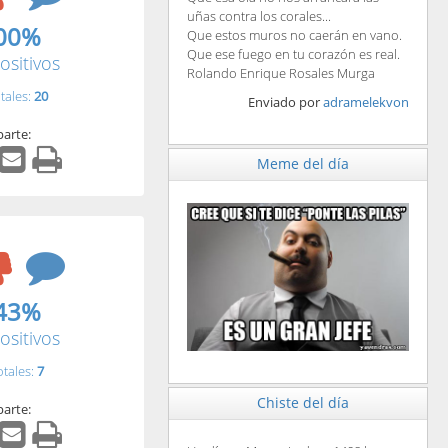
uñas contra los corales...
00%
Que estos muros no caerán en vano.
Que ese fuego en tu corazón es real.
ositivos
Rolando Enrique Rosales Murga
tales:
20
Enviado por
adramelekvon
arte:
Meme del día
43%
ositivos
otales:
7
Chiste del día
arte: