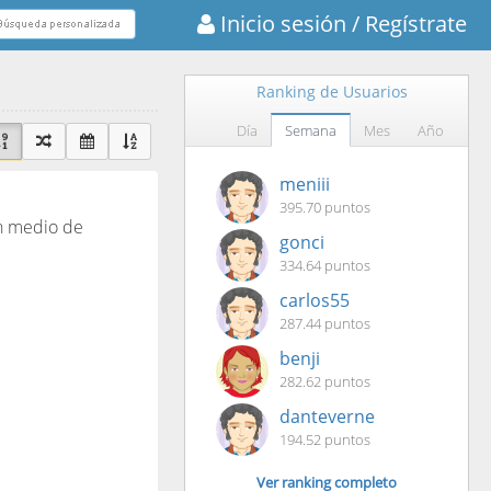
Inicio sesión
/ Regístrate
Ranking de Usuarios
Día
Semana
Mes
Año
meniii
395.70 puntos
un medio de
gonci
334.64 puntos
carlos55
287.44 puntos
benji
282.62 puntos
danteverne
194.52 puntos
Ver ranking completo