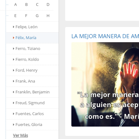
A
B
C
D
E
F
G
H
Felipe, León
LA MEJOR MANERA DE AMA
Félix, María
Ferro, Tiziano
Fierro, Koldo
Ford, Henry
Frank, Ana
Franklin, Benjamin
Freud, Sigmund
Fuentes, Carlos
Fuertes, Gloria
Ver Más