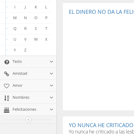
I
J
K
L
EL DINERO NO DA LA FELI
M
N
O
P
Q
R
S
T
U
V
W
X
Y
Z
Tests
Amistad
Amor
Nombres
Felicitaciones
YO NUNCA HE CRITICADO A
Yo nunca he criticado a las les