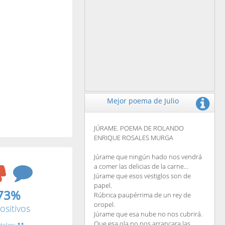
Mejor poema de Julio
JÚRAME. POEMA DE ROLANDO
ENRIQUE ROSALES MURGA
Júrame que ningún hado nos vendrá
a comer las delicias de la carne...
Júrame que esos vestiglos son de
papel.
73%
Rúbrica paupérrima de un rey de
oropel.
ositivos
Júrame que esa nube no nos cubrirá.
Que esa ola no nos arrancara las