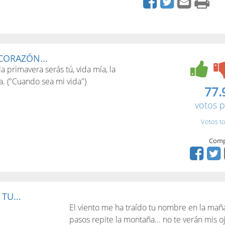
CORAZÓN...
 primavera serás tú, vida mía, la
. ("Cuando sea mi vida")
77.
votos p
Votos to
Comp
TU...
El viento me ha traído tu nombre en la maña
pasos repite la montaña... no te verán mis o