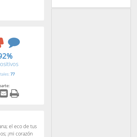
92%
ositivos
tales:
77
arte:
na; el eco de tus
jos; ¡mi corazón