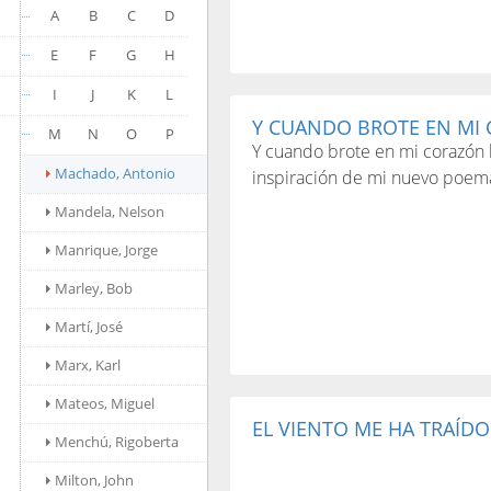
A
B
C
D
E
F
G
H
I
J
K
L
Y CUANDO BROTE EN MI 
M
N
O
P
Y cuando brote en mi corazón la
Machado, Antonio
inspiración de mi nuevo poema
Mandela, Nelson
Manrique, Jorge
Marley, Bob
Martí, José
Marx, Karl
Mateos, Miguel
EL VIENTO ME HA TRAÍDO 
Menchú, Rigoberta
Milton, John