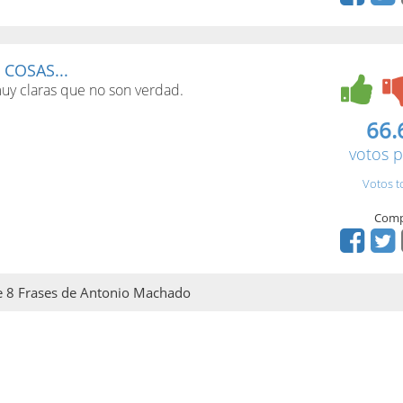
 COSAS...
muy claras que no son verdad.
66.
votos p
Votos t
Comp
 de 8 Frases de Antonio Machado