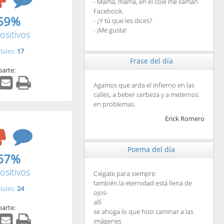
- Mamá, mamá, en el cole me llaman
Facebook.
59%
- ¿Y tú que les dices?
- ¡Me gusta!
ositivos
tales:
17
Frase del día
arte:
Agamos que arda el infierno en las
calles, a beber cerbeza y a meternos
en problemas.
Erick Romero
Poema del día
67%
ositivos
Ciégate para siempre:
también la eternidad está llena de
tales:
24
ojos-
allí
arte:
se ahoga lo que hizo caminar a las
imágenes