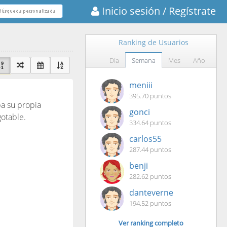
Inicio sesión
/ Regístrate
Ranking de Usuarios
Día
Semana
Mes
Año
meniii
395.70 puntos
a su propia
gonci
gotable.
334.64 puntos
carlos55
287.44 puntos
benji
282.62 puntos
danteverne
194.52 puntos
Ver ranking completo