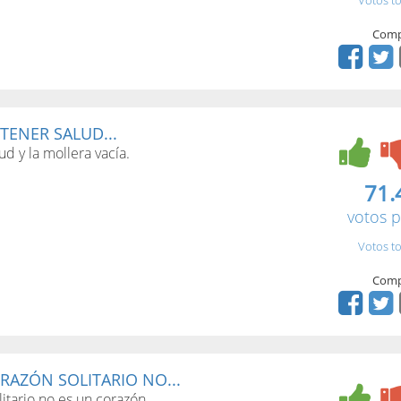
Votos to
Comp
TENER SALUD...
ud y la mollera vacía.
71.
votos p
Votos to
Comp
AZÓN SOLITARIO NO...
itario no es un corazón.