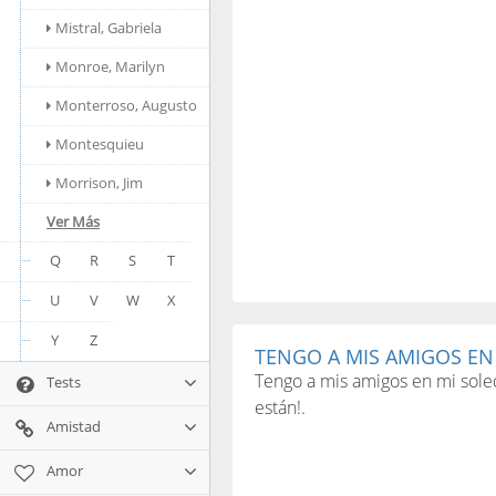
Mistral, Gabriela
Monroe, Marilyn
Monterroso, Augusto
Montesquieu
Morrison, Jim
Ver Más
Q
R
S
T
U
V
W
X
Y
Z
TENGO A MIS AMIGOS EN 
Tengo a mis amigos en mi soled
Tests
están!.
Amistad
Amor