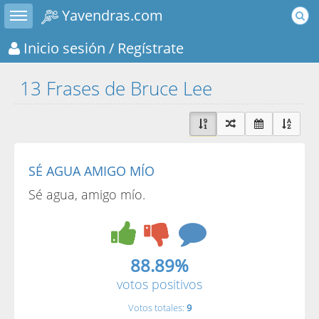
Toggle sidebar
Yavendras.com
Inicio sesión
/ Regístrate
13 Frases de Bruce Lee
SÉ AGUA AMIGO MÍO
Sé agua, amigo mío.
88.89%
votos positivos
Votos totales:
9