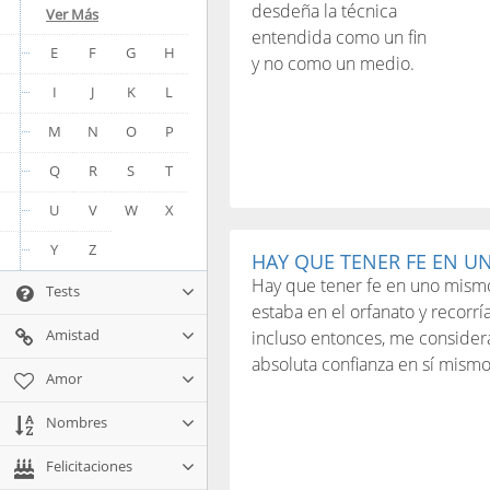
desdeña la técnica
Ver Más
entendida como un fin
E
F
G
H
y no como un medio.
I
J
K
L
M
N
O
P
Q
R
S
T
U
V
W
X
Y
Z
HAY QUE TENER FE EN UN
Hay que tener fe en uno mismo
Tests
estaba en el orfanato y recorrí
Amistad
incluso entonces, me consider
absoluta confianza en sí mismo,
Amor
Nombres
Felicitaciones