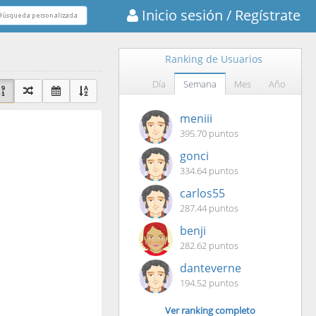
Inicio sesión
/ Regístrate
Ranking de Usuarios
Día
Semana
Mes
Año
meniii
395.70 puntos
gonci
334.64 puntos
carlos55
287.44 puntos
benji
282.62 puntos
danteverne
194.52 puntos
Ver ranking completo