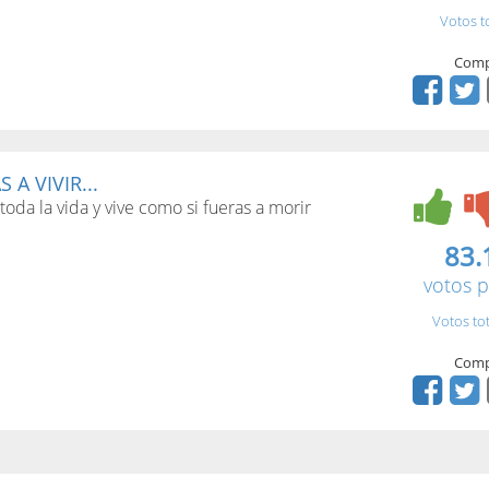
Votos t
Comp
A VIVIR...
toda la vida y vive como si fueras a morir
83.
votos p
Votos to
Comp