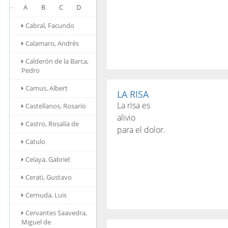
A
B
C
D
Cabral, Facundo
Calamaro, Andrés
Calderón de la Barca,
Pedro
Camus, Albert
LA RISA
La risa es
Castellanos, Rosario
alivio
Castro, Rosalía de
para el dolor.
Catulo
Celaya, Gabriel
Cerati, Gustavo
Cernuda, Luis
Cervantes Saavedra,
Miguel de