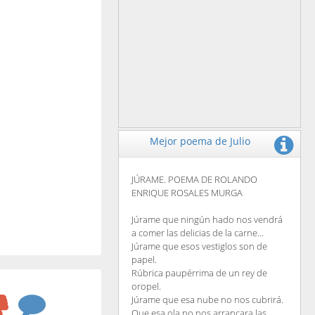
Mejor poema de Julio
JÚRAME. POEMA DE ROLANDO
ENRIQUE ROSALES MURGA
Júrame que ningún hado nos vendrá
a comer las delicias de la carne...
Júrame que esos vestiglos son de
papel.
Rúbrica paupérrima de un rey de
oropel.
Júrame que esa nube no nos cubrirá.
Que esa ola no nos arrancara las