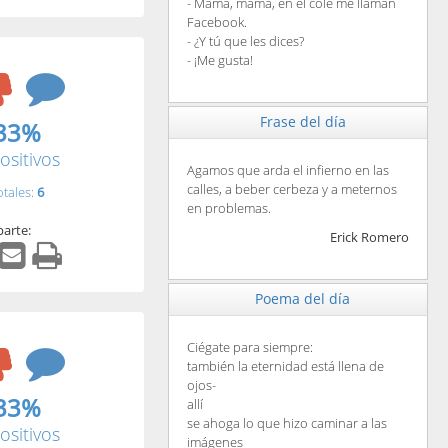
- Mamá, mamá, en el cole me llaman
Facebook.
- ¿Y tú que les dices?
- ¡Me gusta!
Frase del día
33%
ositivos
Agamos que arda el infierno en las
calles, a beber cerbeza y a meternos
otales:
6
en problemas.
arte:
Erick Romero
Poema del día
Ciégate para siempre:
también la eternidad está llena de
ojos-
33%
allí
se ahoga lo que hizo caminar a las
ositivos
imágenes