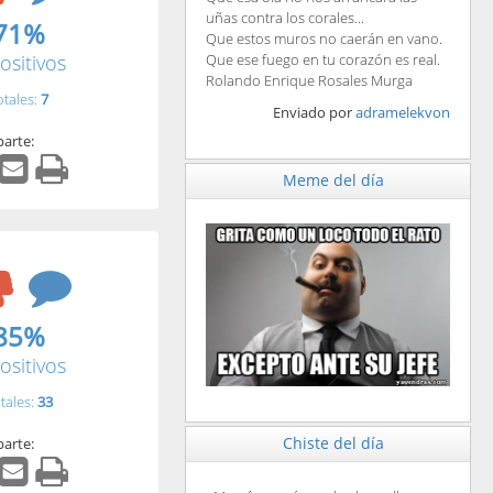
uñas contra los corales...
71%
Que estos muros no caerán en vano.
ositivos
Que ese fuego en tu corazón es real.
Rolando Enrique Rosales Murga
otales:
7
Enviado por
adramelekvon
arte:
Meme del día
85%
ositivos
tales:
33
Chiste del día
arte: