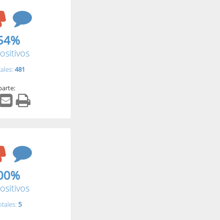
54%
ositivos
tales:
481
arte:
00%
ositivos
otales:
5