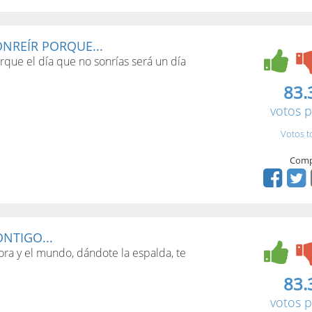
NREÍR PORQUE...
rque el día que no sonrías será un día
83.
votos p
Votos t
Comp
ONTIGO...
lora y el mundo, dándote la espalda, te
83.
votos p