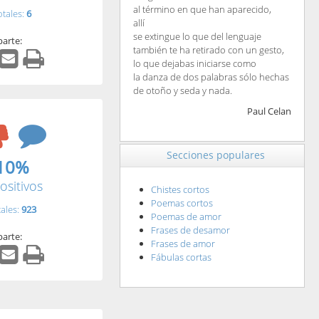
al término en que han aparecido,
otales:
6
allí
se extingue lo que del lenguaje
arte:
también te ha retirado con un gesto,
lo que dejabas iniciarse como
la danza de dos palabras sólo hechas
de otoño y seda y nada.
Paul Celan
Secciones populares
10%
ositivos
Chistes cortos
Poemas cortos
tales:
923
Poemas de amor
Frases de desamor
arte:
Frases de amor
Fábulas cortas