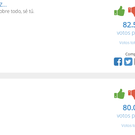
...
sobre todo, sé tú.
82.
votos p
Votos to
Comp
80.
votos p
Votos t