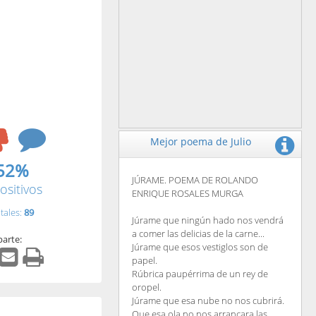
Mejor poema de Julio
52%
JÚRAME. POEMA DE ROLANDO
ositivos
ENRIQUE ROSALES MURGA
tales:
89
Júrame que ningún hado nos vendrá
a comer las delicias de la carne...
arte:
Júrame que esos vestiglos son de
papel.
Rúbrica paupérrima de un rey de
oropel.
Júrame que esa nube no nos cubrirá.
Que esa ola no nos arrancara las