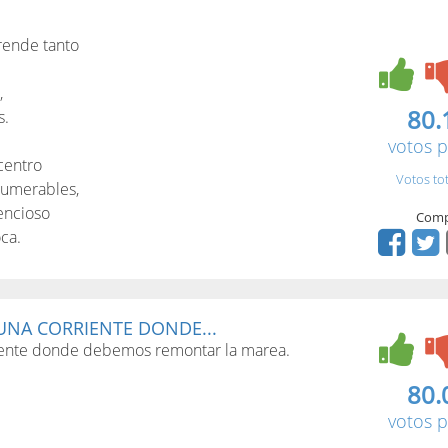
prende tanto
,
80.
s.
votos p
centro
Votos to
numerables,
lencioso
Comp
ca.
NA CORRIENTE DONDE...
iente donde debemos remontar la marea.
80.
votos p