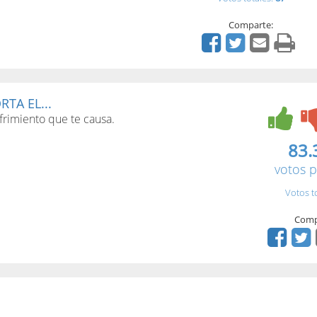
Comparte:
TA EL...
frimiento que te causa.
83.
votos p
Votos t
Comp