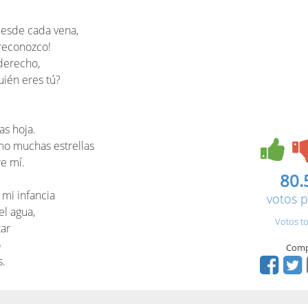
desde cada vena,
reconozco!
derecho,
uién eres tú?
as hoja.
mo muchas estrellas
re mí.
80.
 mi infancia
votos p
el agua,
Votos to
tar
o
Comp
s.