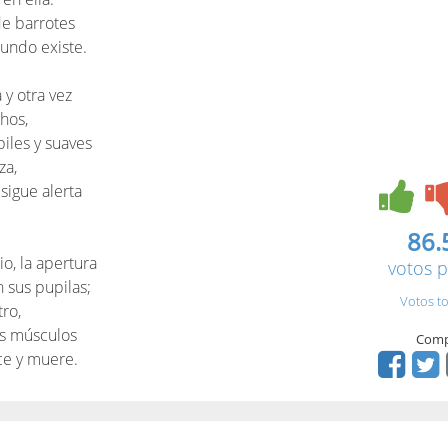
de barrotes
undo existe.
y otra vez
hos,
iles y suaves
za,
sigue alerta
86.
io, la apertura
votos p
 sus pupilas;
Votos to
ro,
os músculos
Comp
ce y muere.