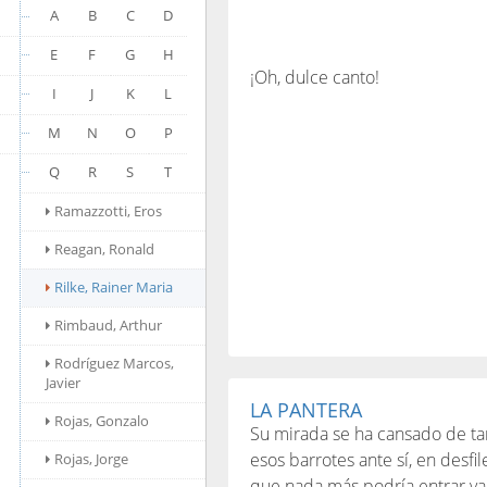
A
B
C
D
E
F
G
H
¡Oh, dulce canto!
I
J
K
L
M
N
O
P
Q
R
S
T
Ramazzotti, Eros
Reagan, Ronald
Rilke, Rainer Maria
Rimbaud, Arthur
Rodríguez Marcos,
Javier
LA PANTERA
Rojas, Gonzalo
Su mirada se ha cansado de ta
esos barrotes ante sí, en desfil
Rojas, Jorge
que nada más podría entrar ya 