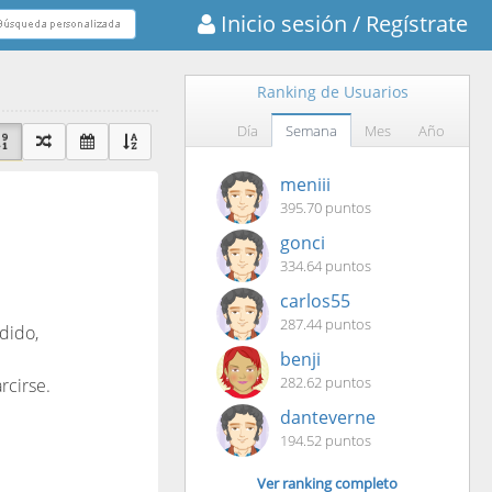
Inicio sesión
/ Regístrate
Ranking de Usuarios
Día
Semana
Mes
Año
meniii
395.70 puntos
gonci
334.64 puntos
carlos55
287.44 puntos
dido,
benji
282.62 puntos
rcirse.
danteverne
194.52 puntos
Ver ranking completo