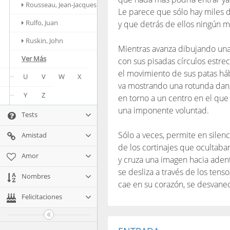
Rousseau, Jean-Jacques
Le parece que sólo hay miles 
Rulfo, Juan
y que detrás de ellos ningún m
Ruskin, John
Mientras avanza dibujando una 
Ver Más
con sus pisadas círculos estrec
el movimiento de sus patas háb
U
V
W
X
va mostrando una rotunda dan
Y
Z
en torno a un centro en el que 
una imponente voluntad.
Tests
Sólo a veces, permite en silenc
Amistad
de los cortinajes que ocultaban
Amor
y cruza una imagen hacia adent
se desliza a través de los tens
Nombres
cae en su corazón, se desvane
Felicitaciones