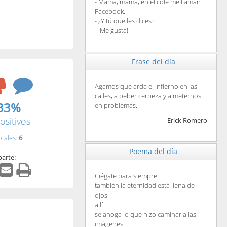
- Mamá, mamá, en el cole me llaman
Facebook.
- ¿Y tú que les dices?
- ¡Me gusta!
Frase del día
Agamos que arda el infierno en las
calles, a beber cerbeza y a meternos
33%
en problemas.
ositivos
Erick Romero
otales:
6
Poema del día
arte:
Ciégate para siempre:
también la eternidad está llena de
ojos-
allí
se ahoga lo que hizo caminar a las
imágenes