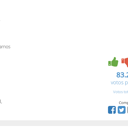
.
arnos
83.
votos p
Votos to
,
Comp