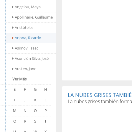
Angelou, Maya
Apollinaire, Guillaume
Aristóteles
Arjona, Ricardo
Asimov, Isaac
Asunción Silva, José
Austen, Jane
Ver Más
E
F
G
H
LA NUBES GRISES TAMBIÉ
I
J
K
L
La nubes grises también forman
M
N
O
P
Q
R
S
T
U
V
W
X