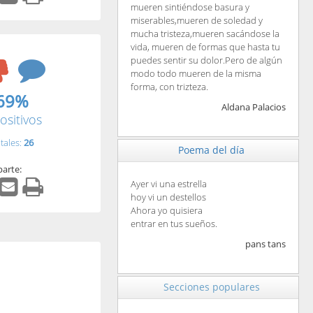
mueren sintiéndose basura y
miserables,mueren de soledad y
mucha tristeza,mueren sacándose la
vida, mueren de formas que hasta tu
puedes sentir su dolor.Pero de algún
modo todo mueren de la misma
forma, con trizteza.
69%
Aldana Palacios
ositivos
tales:
26
Poema del día
arte:
Ayer vi una estrella
hoy vi un destellos
Ahora yo quisiera
entrar en tus sueños.
pans tans
Secciones populares