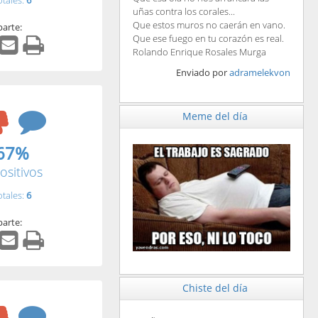
otales:
6
uñas contra los corales...
Que estos muros no caerán en vano.
arte:
Que ese fuego en tu corazón es real.
Rolando Enrique Rosales Murga
Enviado por
adramelekvon
Meme del día
67%
ositivos
otales:
6
arte:
Chiste del día