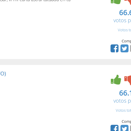
66.
votos p
Votos t
Comp
O)
66.
votos p
Votos to
Comp