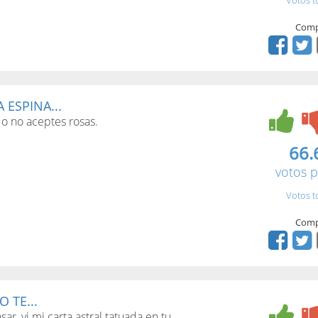
Votos t
Comp
 ESPINA...
o no aceptes rosas.
66.
votos p
Votos t
Comp
 TE...
sar, vi mi carta astral tatuada en tu