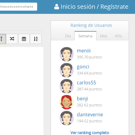
Inicio sesión
/ Regístrate
Ranking de Usuarios
Día
Semana
Mes
Año
meniii
395.70 puntos
gonci
334.64 puntos
carlos55
287.44 puntos
benji
282.62 puntos
danteverne
194.52 puntos
Ver ranking completo