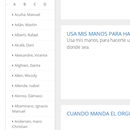
A
B
C
D
Acuña, Manuel
Adán, Martín
USA MIS MANOS PARA HA
Alberti, Rafael
Usa mis manos, para hacerte un
Alcalà, Dani
donde sea.
Aleixandre, Vicente
Alighieri, Dante
Allen, Woody
Allende, Isabel
Alonso, Dámaso
Altamirano, Ignacio
Manuel
CUANDO MANDA EL ORGUL
Andersen, Hans
Christian