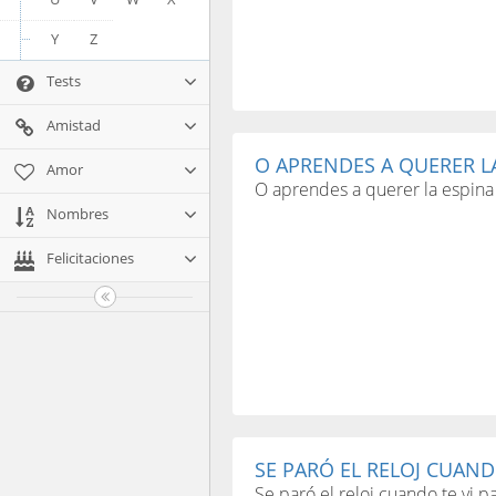
Y
Z
Tests
Amistad
O APRENDES A QUERER LA
Amor
O aprendes a querer la espina 
Nombres
Felicitaciones
SE PARÓ EL RELOJ CUANDO
Se paró el reloj cuando te vi pa