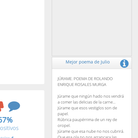
Mejor poema de Julio
JÚRAME. POEMA DE ROLANDO
ENRIQUE ROSALES MURGA
Júrame que ningún hado nos vendrá
a comer las delicias de la carne...
Júrame que esos vestiglos son de
papel.
67%
Rúbrica paupérrima de un rey de
oropel.
ositivos
Júrame que esa nube no nos cubrirá.
Que esa ola no nos arrancara las