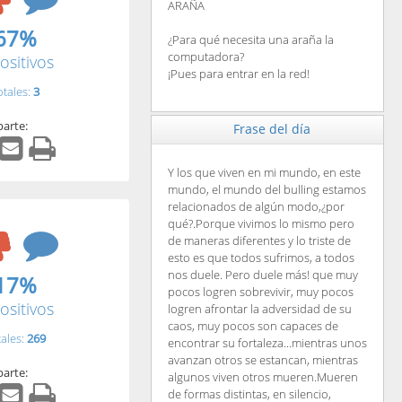
ARAÑA
67%
¿Para qué necesita una araña la
computadora?
ositivos
¡Pues para entrar en la red!
otales:
3
arte:
Frase del día
Y los que viven en mi mundo, en este
mundo, el mundo del bulling estamos
relacionados de algún modo,¿por
qué?.Porque vivimos lo mismo pero
de maneras diferentes y lo triste de
esto es que todos sufrimos, a todos
nos duele. Pero duele más! que muy
17%
pocos logren sobrevivir, muy pocos
ositivos
logren afrontar la adversidad de su
caos, muy pocos son capaces de
tales:
269
encontrar su fortaleza...mientras unos
avanzan otros se estancan, mientras
arte:
algunos viven otros mueren.Mueren
de formas distintas, en silencio,