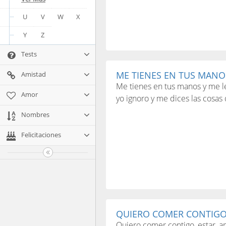
U
V
W
X
Y
Z
Tests
ME TIENES EN TUS MANOS
Amistad
Me tienes en tus manos y me l
Amor
yo ignoro y me dices las cosas
Nombres
Felicitaciones
QUIERO COMER CONTIGO 
Quiero comer contigo, estar, am