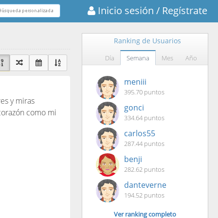
Inicio sesión
/ Regístrate
Ranking de Usuarios
Día
Semana
Mes
Año
meniii
395.70 puntos
res y miras
gonci
 corazón como mi
334.64 puntos
carlos55
287.44 puntos
benji
282.62 puntos
danteverne
194.52 puntos
Ver ranking completo