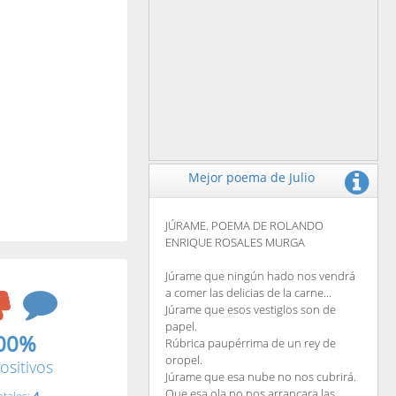
Mejor poema de Julio
JÚRAME. POEMA DE ROLANDO
ENRIQUE ROSALES MURGA
Júrame que ningún hado nos vendrá
a comer las delicias de la carne...
Júrame que esos vestiglos son de
papel.
00%
Rúbrica paupérrima de un rey de
oropel.
ositivos
Júrame que esa nube no nos cubrirá.
Que esa ola no nos arrancara las