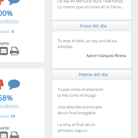
Un día en Mercurio dura 1408 horas.
Lo mismo que un lunes en la Tierra...
00%
ositivos
Frase del día
otales:
4
Tu eres el cielo, yo soy una de tus
arte:
estrellas.
Aaron Vazquez Rivera
Poema del día
Tu piel como el amanecer
la mía como el musgo
68%
ositivos
Una describe el principio
de un final innegable.
tales:
19
La otra, el final de un
arte:
principio seguro.