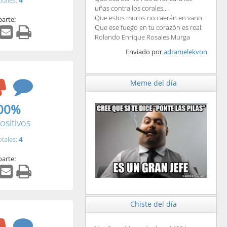
otales:
4
uñas contra los corales...
Que estos muros no caerán en vano.
arte:
Que ese fuego en tu corazón es real.
Rolando Enrique Rosales Murga
Enviado por
adramelekvon
Meme del día
00%
ositivos
otales:
4
arte:
Chiste del día