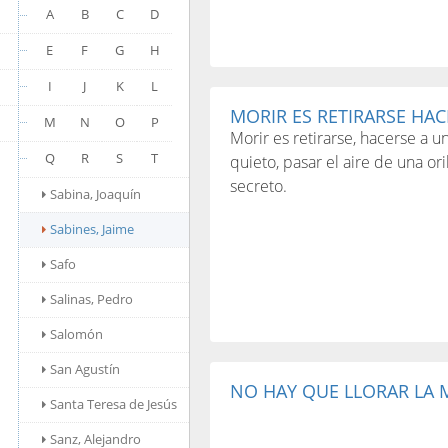
A
B
C
D
E
F
G
H
I
J
K
L
MORIR ES RETIRARSE HACE
M
N
O
P
Morir es retirarse, hacerse a 
Q
R
S
T
quieto, pasar el aire de una ori
secreto.
Sabina, Joaquín
Sabines, Jaime
Safo
Salinas, Pedro
Salomón
San Agustín
NO HAY QUE LLORAR LA M
Santa Teresa de Jesús
Sanz, Alejandro