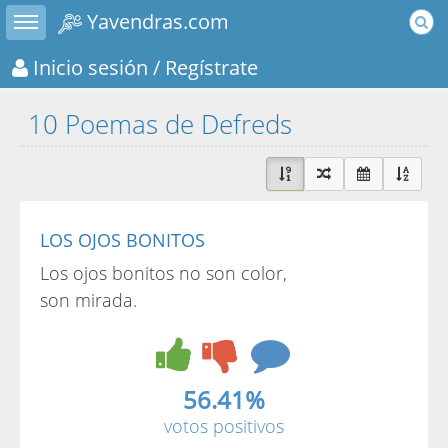
Toggle sidebar
Yavendras.com
Inicio sesión
/ Regístrate
10 Poemas de Defreds
LOS OJOS BONITOS
Los ojos bonitos no son color,
son mirada.
56.41%
votos positivos