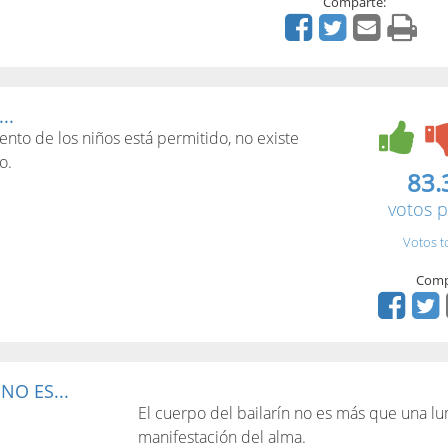
Comparte:
..
ento de los niños está permitido, no existe
o.
83.
votos p
Votos t
Comp
NO ES...
El cuerpo del bailarín no es más que una l
manifestación del alma.