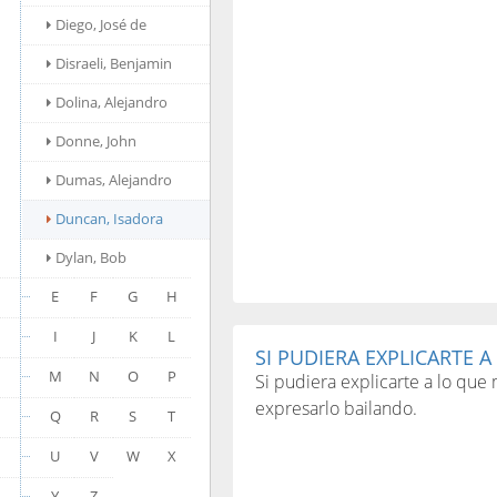
Diego, José de
Disraeli, Benjamin
Dolina, Alejandro
Donne, John
Dumas, Alejandro
Duncan, Isadora
Dylan, Bob
E
F
G
H
I
J
K
L
SI PUDIERA EXPLICARTE A 
M
N
O
P
Si pudiera explicarte a lo que 
expresarlo bailando.
Q
R
S
T
U
V
W
X
Y
Z