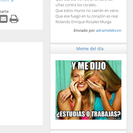
otales:
3
uñas contra los corales...
Que estos muros no caerán en vano.
arte:
Que ese fuego en tu corazón es real.
Rolando Enrique Rosales Murga
Enviado por
adramelekvon
Meme del día