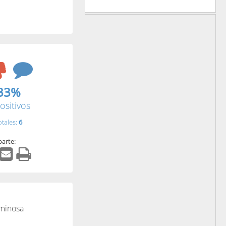
33%
ositivos
otales:
6
arte:
uminosa