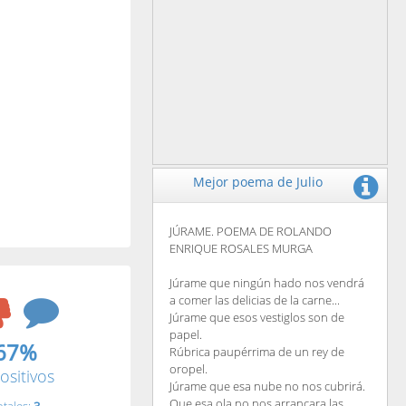
Mejor poema de Julio
JÚRAME. POEMA DE ROLANDO
ENRIQUE ROSALES MURGA
Júrame que ningún hado nos vendrá
a comer las delicias de la carne...
Júrame que esos vestiglos son de
papel.
67%
Rúbrica paupérrima de un rey de
oropel.
ositivos
Júrame que esa nube no nos cubrirá.
Que esa ola no nos arrancara las