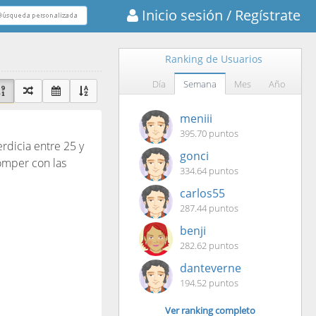
Inicio sesión
/ Regístrate
Ranking de Usuarios
Día
Semana
Mes
Año
meniii
395.70 puntos
rdicia entre 25 y
gonci
romper con las
334.64 puntos
carlos55
287.44 puntos
benji
282.62 puntos
danteverne
194.52 puntos
Ver ranking completo