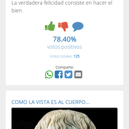
La verdadera felicidad consiste en hacer el
bien.
78.40%
votos positivos
Votos totales:
125
Comparte:
COMO LA VISTA ES AL CUERPO...