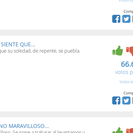
Votos to
Comp
SIENTE QUE...
que su soledad, de repente, se puebla.
66.
votos p
Votos t
Comp
NO MARAVILLOSO...
loso. Se pone a trabajar al levantarnos y