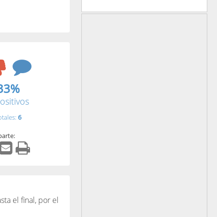
33%
ositivos
otales:
6
arte:
a el final, por el