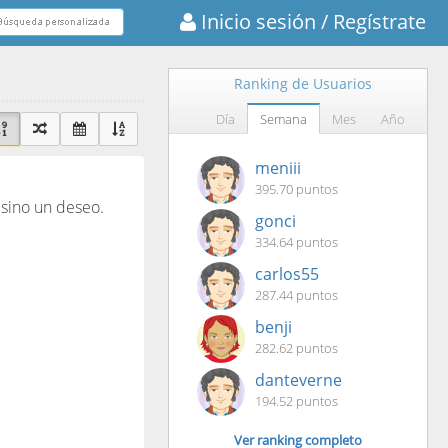
Inicio sesión
/ Regístrate
Ranking de Usuarios
Día
Semana
Mes
Año
meniii
395.70 puntos
 sino un deseo.
gonci
334.64 puntos
carlos55
287.44 puntos
benji
282.62 puntos
danteverne
194.52 puntos
Ver ranking completo