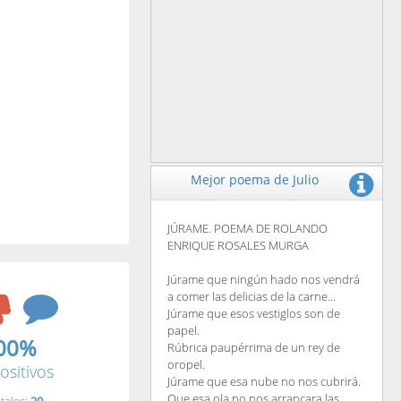
Mejor poema de Julio
JÚRAME. POEMA DE ROLANDO
ENRIQUE ROSALES MURGA
Júrame que ningún hado nos vendrá
a comer las delicias de la carne...
Júrame que esos vestiglos son de
papel.
00%
Rúbrica paupérrima de un rey de
oropel.
ositivos
Júrame que esa nube no nos cubrirá.
Que esa ola no nos arrancara las