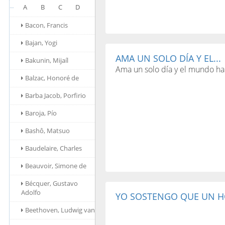
A
B
C
D
Bacon, Francis
Bajan, Yogi
AMA UN SOLO DÍA Y EL...
Bakunin, Mijaíl
Ama un solo día y el mundo h
Balzac, Honoré de
Barba Jacob, Porfirio
Baroja, Pío
Bashô, Matsuo
Baudelaire, Charles
Beauvoir, Simone de
Bécquer, Gustavo
Adolfo
YO SOSTENGO QUE UN H
Beethoven, Ludwig van