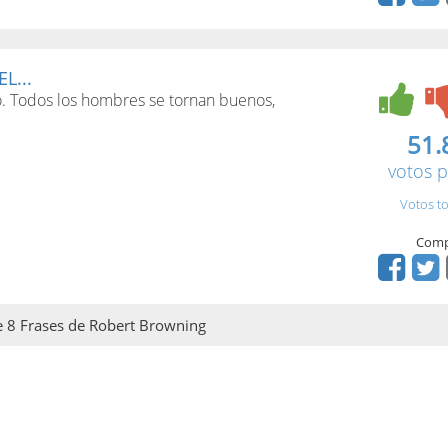
L...
po. Todos los hombres se tornan buenos,
51.
votos p
Votos to
Comp
de 8 Frases de Robert Browning