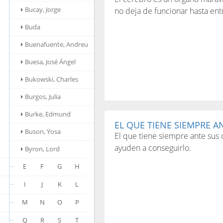
Bucay, Jorge
no deja de funcionar hasta entra
Buda
Buenafuente, Andreu
Buesa, José Ángel
Bukowski, Charles
Burgos, Julia
Burke, Edmund
EL QUE TIENE SIEMPRE AN
Buson, Yosa
El que tiene siempre ante sus o
ayuden a conseguirlo.
Byron, Lord
E
F
G
H
I
J
K
L
M
N
O
P
Q
R
S
T