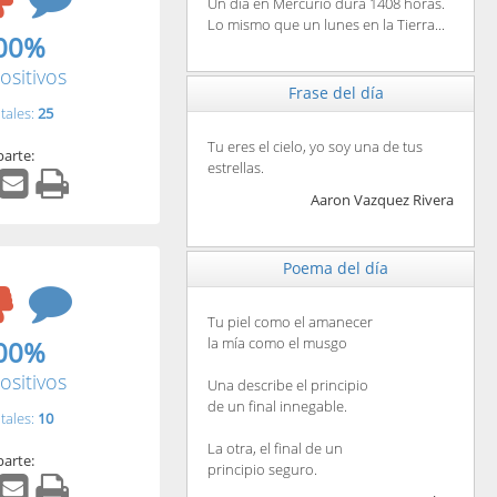
Un día en Mercurio dura 1408 horas.
Lo mismo que un lunes en la Tierra...
00%
ositivos
Frase del día
tales:
25
Tu eres el cielo, yo soy una de tus
arte:
estrellas.
Aaron Vazquez Rivera
Poema del día
Tu piel como el amanecer
la mía como el musgo
00%
ositivos
Una describe el principio
de un final innegable.
tales:
10
La otra, el final de un
arte:
principio seguro.