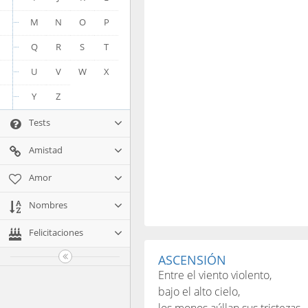
M
N
O
P
Q
R
S
T
U
V
W
X
Y
Z
Tests
Amistad
Amor
Nombres
Felicitaciones
ASCENSIÓN
Entre el viento violento,
bajo el alto cielo,