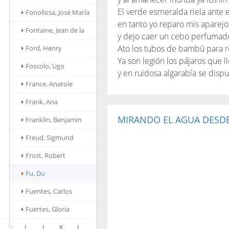
El verde esmeralda riela ante 
Fonollosa, José María
en tanto yo reparo mis aparejo
Fontaine, Jean de la
y dejo caer un cebo perfumad
Ato los tubos de bambú para re
Ford, Henry
Ya son legión los pájaros que 
Foscolo, Ugo
y en ruidosa algarabía se dispu
France, Anatole
Frank, Ana
MIRANDO EL AGUA DESDE
Franklin, Benjamin
Freud, Sigmund
Frost, Robert
Fu, Du
Fuentes, Carlos
Fuertes, Gloria
I
J
K
L