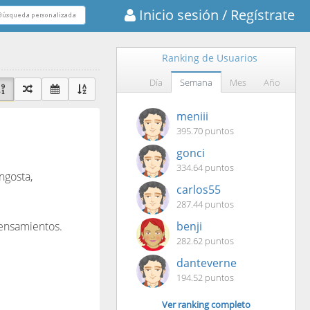
Inicio sesión
/ Regístrate
Ranking de Usuarios
Día
Semana
Mes
Año
meniii
395.70 puntos
gonci
334.64 puntos
ngosta,
carlos55
287.44 puntos
pensamientos.
benji
282.62 puntos
danteverne
194.52 puntos
Ver ranking completo