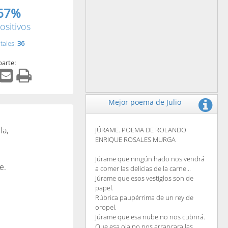
67%
ositivos
tales:
36
arte:
Mejor poema de Julio
la,
JÚRAME. POEMA DE ROLANDO
ENRIQUE ROSALES MURGA
Júrame que ningún hado nos vendrá
e.
a comer las delicias de la carne...
Júrame que esos vestiglos son de
papel.
Rúbrica paupérrima de un rey de
oropel.
Júrame que esa nube no nos cubrirá.
Que esa ola no nos arrancara las