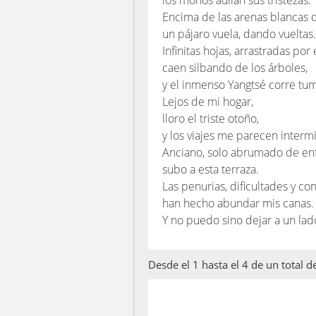
los monos aúllan sus tristezas.
Encima de las arenas blancas de
un pájaro vuela, dando vueltas.
Infinitas hojas, arrastradas por 
caen silbando de los árboles,
y el inmenso Yangtsé corre tu
Lejos de mi hogar,
lloro el triste otoño,
y los viajes me parecen interm
Anciano, solo abrumado de e
subo a esta terraza.
Las penurias, dificultades y con
han hecho abundar mis canas.
Y no puedo sino dejar a un lad
Desde el 1 hasta el 4 de un total