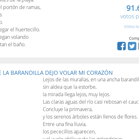
91.
el portón de ramas,
s
votos p
o.
Votos to
gar el huertecillo.
llegan volando
Comp
tan el baño.
 LA BARANDILLA DEJO VOLAR MI CORAZÓN
Lejos de las murallas, en una ancha barandil
sin aldea que la estorbe,
la mirada llega lejos, muy lejos.
Las claras aguas del río casi rebosan el cauc
Concluye la primavera,
y los serenos árboles están llenos de flores.
Entre una fina lluvia,
los pececillos aparecen,