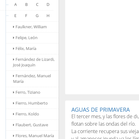
A
B
C
D
E
F
G
H
Faulkner, William
Felipe, León
Félix, María
Fernández de Lizardi,
José Joaquín
Fernández, Manuel
María
Ferro, Tiziano
Fierro, Humberto
AGUAS DE PRIMAVERA
Fierro, Koldo
El tercer mes, y las flores de 
flotan sobre las ondas del río.
Flaubert, Gustave
La corriente recupera sus vieja
Flores, Manuel María
y al amanecer inunda ya los lím