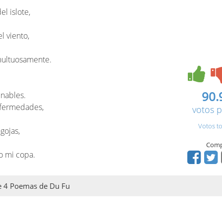
l islote,
el viento,
multuosamente.
90.
inables.
nfermedades,
votos p
Votos to
gojas,
Comp
o mi copa.
 de 4 Poemas de Du Fu