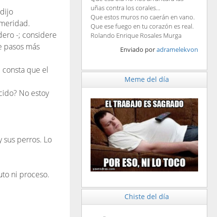
uñas contra los corales...
dijo
Que estos muros no caerán en vano.
emeridad.
Que ese fuego en tu corazón es real.
dero -; considere
Rolando Enrique Rosales Murga
te pasos más
Enviado por
adramelekvon
e consta que el
Meme del día
acido? No estoy
y sus perros. Lo
uto ni proceso.
Chiste del día