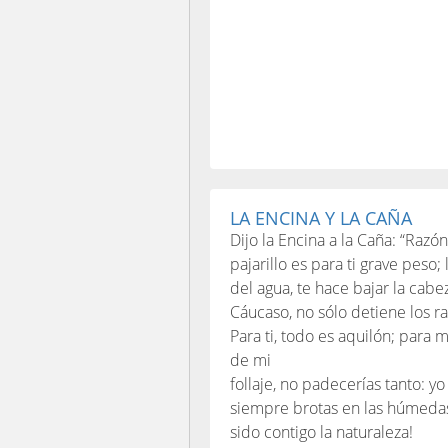
LA ENCINA Y LA CAÑA
Dijo la Encina a la Caña: “Razó
pajarillo es para ti grave peso; 
del agua, te hace bajar la cabe
Cáucaso, no sólo detiene los r
Para ti, todo es aquilón; para mí
de mi
follaje, no padecerías tanto: y
siempre brotas en las húmedas o
sido contigo la naturaleza!