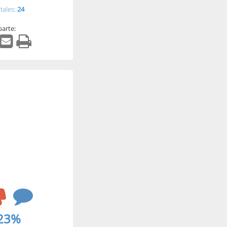
tales:
24
arte:
23%