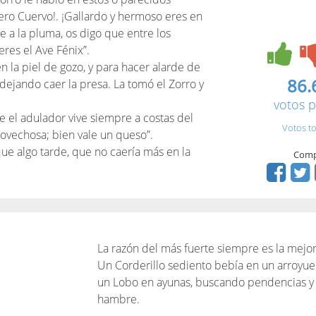
lero Cuervo!. ¡Gallardo y hermoso eres en
e a la pluma, os digo que entre los
res el Ave Fénix”.
en la piel de gozo, y para hacer alarde de
86.
, dejando caer la presa. La tomó el Zorro y
votos p
e el adulador vive siempre a costas del
Votos to
rovechosa; bien vale un queso”.
que algo tarde, que no caería más en la
Comp
La razón del más fuerte siempre es la mejor
Un Corderillo sediento bebía en un arroyuel
un Lobo en ayunas, buscando pendencias y 
hambre.