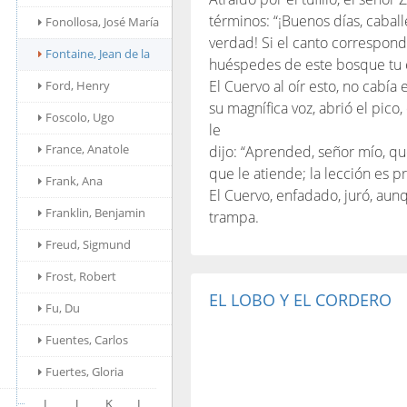
términos: “¡Buenos días, cabal
Fonollosa, José María
verdad! Si el canto correspond
Fontaine, Jean de la
huéspedes de este bosque tu e
El Cuervo al oír esto, no cabía 
Ford, Henry
su magnífica voz, abrió el pico
Foscolo, Ugo
le
France, Anatole
dijo: “Aprended, señor mío, qu
que le atiende; la lección es p
Frank, Ana
El Cuervo, enfadado, juró, aun
Franklin, Benjamin
trampa.
Freud, Sigmund
Frost, Robert
EL LOBO Y EL CORDERO
Fu, Du
Fuentes, Carlos
Fuertes, Gloria
I
J
K
L