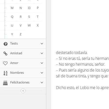
M
N
O
P
Q
R
S
T
U
V
W
X
Y
Z
Tests
destetado todavía.
Amistad
– Si no eras tú, sería tu herman
Amor
– No tengo hermanos, señor.
– Pues sería alguno de los tuy
Nombres
sé de buena tinta, y tengo qu
Felicitaciones
Dicho esto, el Lobo me lo apre