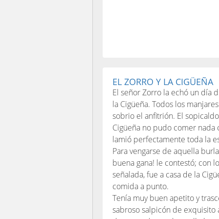
EL ZORRO Y LA CIGÜEÑA
El señor Zorro la echó un día
la Cigüeña. Todos los manjares
sobrio el anfitrión. El sopicald
Cigüeña no pudo comer nada con
lamió perfectamente toda la es
Para vengarse de aquella burla
buena gana! le contestó; con l
señalada, fue a casa de la Cigü
comida a punto.
Tenía muy buen apetito y trasce
sabroso salpicón de exquisito