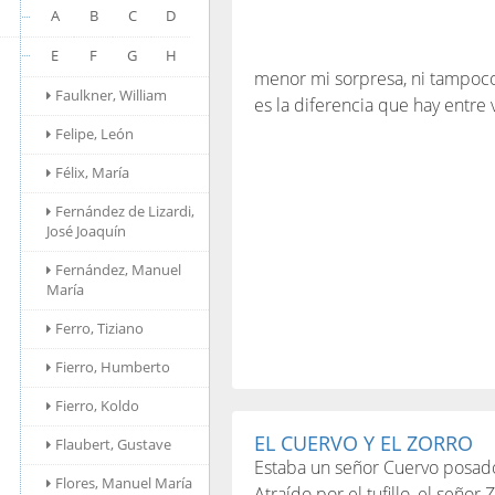
A
B
C
D
E
F
G
H
menor mi sorpresa, ni tampoco 
Faulkner, William
es la diferencia que hay entre
Felipe, León
Félix, María
Fernández de Lizardi,
José Joaquín
Fernández, Manuel
María
Ferro, Tiziano
Fierro, Humberto
Fierro, Koldo
EL CUERVO Y EL ZORRO
Flaubert, Gustave
Estaba un señor Cuervo posado 
Flores, Manuel María
Atraído por el tufillo, el señor