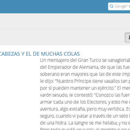
ABEZAS Y EL DE MUCHAS COLAS
Un mensajero del Gran Turco se vanagloriab
del Emperador de Alemania, de que las fue
soberano eran mayores que las de este im
le dijo: “Nuestro Príncipe tiene vasallos ta
por sí pueden mantener un ejército.” El me
varón sesudo, le contestó: “Conozco las fu
armar cada uno de los Electores, y esto me
aventura, algo extraña, pero muy verídica. E
seguro, cuando vi pasar a través de un seto 
de una hidra. La sangre se me helaba, y no
Pero todo quedó en susto: el monstruo no 