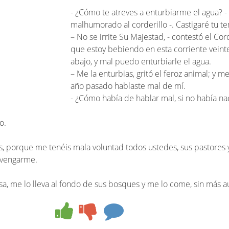
- ¿Cómo te atreves a enturbiarme el agua? - 
malhumorado al corderillo -. Castigaré tu t
– No se irrite Su Majestad, - contestó el Cor
que estoy bebiendo en esta corriente vein
abajo, y mal puedo enturbiarle el agua.
– Me la enturbias, gritó el feroz animal; y m
año pasado hablaste mal de mí.
- ¿Cómo había de hablar mal, si no había n
o.
os, porque me tenéis mala voluntad todos ustedes, sus pastores 
e vengarme.
sa, me lo lleva al fondo de sus bosques y me lo come, sin más a