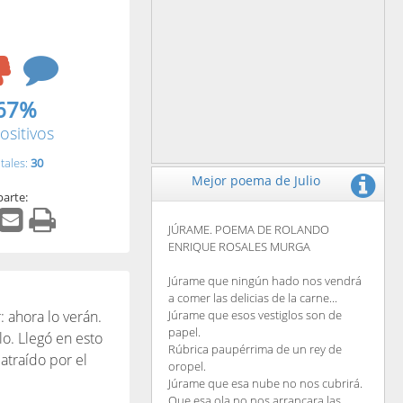
67%
ositivos
tales:
30
Mejor poema de Julio
arte:
JÚRAME. POEMA DE ROLANDO
ENRIQUE ROSALES MURGA
Júrame que ningún hado nos vendrá
a comer las delicias de la carne...
: ahora lo verán.
Júrame que esos vestiglos son de
papel.
o. Llegó en esto
Rúbrica paupérrima de un rey de
atraído por el
oropel.
Júrame que esa nube no nos cubrirá.
Que esa ola no nos arrancara las