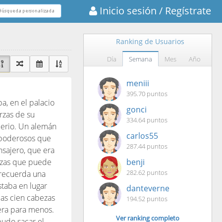
Inicio sesión
/ Regístrate
Ranking de Usuarios
Día
Semana
Mes
Año
meniii
395.70 puntos
a, en el palacio
gonci
rzas de su
334.64 puntos
perio. Un alemán
carlos55
n poderosos que
287.44 puntos
nsajero, que era
erzas que puede
benji
282.62 puntos
 recuerda una
staba en lugar
danteverne
las cien cabezas
194.52 puntos
 era para menos.
Ver ranking completo
pudo sacar el