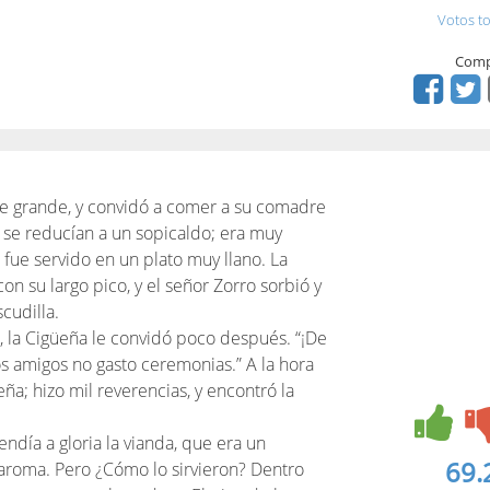
Votos to
Comp
 de grande, y convidó a comer a su comadre
 se reducían a un sopicaldo; era muy
o fue servido en un plato muy llano. La
 su largo pico, y el señor Zorro sorbió y
cudilla.
, la Cigüeña le convidó poco después. “¡De
os amigos no gasto ceremonias.” A la hora
eña; hizo mil reverencias, y encontró la
ndía a gloria la vianda, que era un
69.
 aroma. Pero ¿Cómo lo sirvieron? Dentro