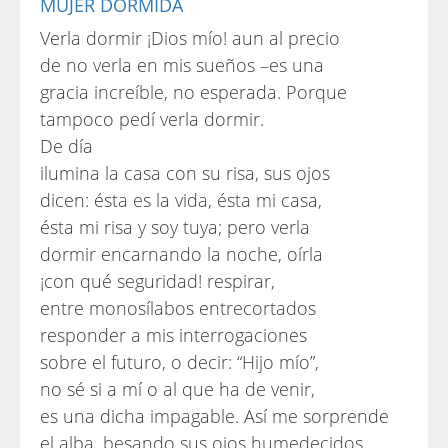
MUJER DORMIDA
Verla dormir ¡Dios mío! aun al precio
de no verla en mis sueños –es una
gracia increíble, no esperada. Porque
tampoco pedí verla dormir.
De día
ilumina la casa con su risa, sus ojos
dicen: ésta es la vida, ésta mi casa,
ésta mi risa y soy tuya; pero verla
dormir encarnando la noche, oírla
¡con qué seguridad! respirar,
entre monosílabos entrecortados
responder a mis interrogaciones
sobre el futuro, o decir: “Hijo mío”,
no sé si a mí o al que ha de venir,
es una dicha impagable. Así me sorprende
el alba, besando sus ojos humedecidos.