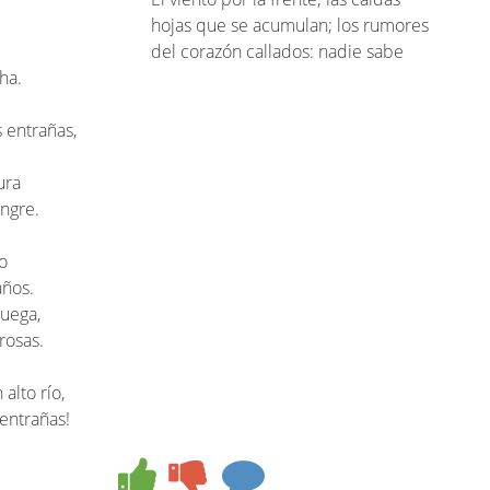
hojas que se acumulan; los rumores
del corazón callados: nadie sabe
ha.
 entrañas,
ura
angre.
o
años.
juega,
rosas.
alto río,
entrañas!