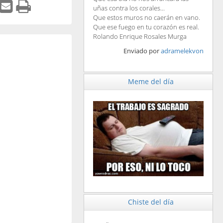
uñas contra los corales...
Que estos muros no caerán en vano.
Que ese fuego en tu corazón es real.
Rolando Enrique Rosales Murga
Enviado por
adramelekvon
Meme del día
Chiste del día