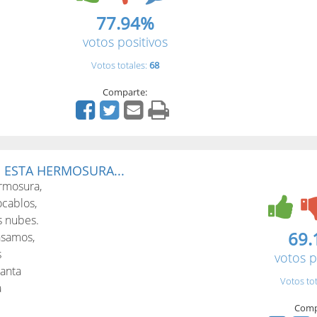
77.94%
votos positivos
Votos totales:
68
Comparte:
ESTA HERMOSURA...
rmosura,
cablos,
s nubes.
69.
nsamos,
s
votos p
canta
Votos to
a
.
Comp