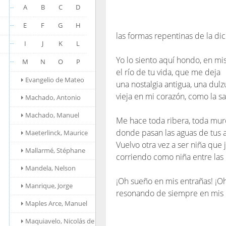
A
B
C
D
E
F
G
H
las formas repentinas de la dic
I
J
K
L
Yo lo siento aquí hondo, en mis
M
N
O
P
el río de tu vida, que me deja
Evangelio de Mateo
una nostalgia antigua, una dulz
vieja en mi corazón, como la s
Machado, Antonio
Machado, Manuel
Me hace toda ribera, toda mur
donde pasan las aguas de tus 
Maeterlinck, Maurice
Vuelvo otra vez a ser niña que 
Mallarmé, Stéphane
corriendo como niña entre las 
Mandela, Nelson
¡Oh sueño en mis entrañas! ¡Oh 
Manrique, Jorge
resonando de siempre en mis 
Maples Arce, Manuel
Maquiavelo, Nicolás de