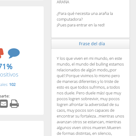
ARAÑA
¿Para qué necesita una araña la
computadora?
¡Pues para entrar en la red!
Frase del día
Y los que viven en mi mundo, en este
71%
mundo, el mundo del bulling estamos
relacionados de algún modo,¿por
ositivos
qué?.Porque vivimos lo mismo pero
de maneras diferentes y lo triste de
tales:
102
esto es que todos sufrimos, a todos
nos duele. Pero duele más! que muy
arte:
pocos logren sobrevivir, muy pocos
logren afrontar la adversidad de su
caos, muy pocos son capaces de
encontrar su fortaleza...mientras unos
avanzan otros se estancan, mientras
algunos viven otros mueren.Mueren
de formas distintas, en silencio,