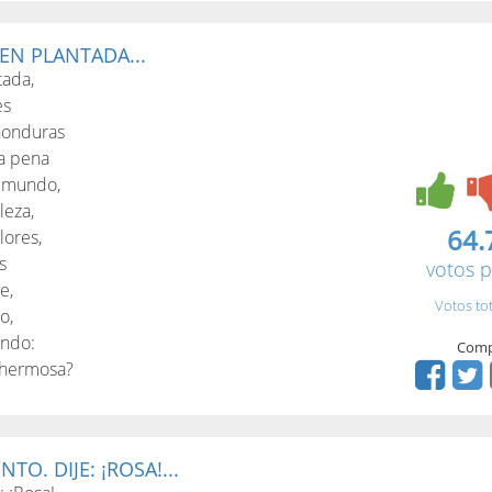
EN PLANTADA...
tada,
es
 honduras
da pena
e mundo,
leza,
64.
lores,
s
votos p
e,
Votos to
o,
endo:
Comp
y hermosa?
O. DIJE: ¡ROSA!...