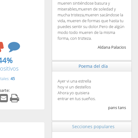
mueren sintiéndose basura y
miserables,mueren de soledad y
mucha tristeza,mueren sacándose la
vida, mueren de formas que hasta tu
puedes sentir su dolor.Pero de algún
modo todo mueren de la misma
forma, con trizteza.
Aldana Palacios
44%
Poema del día
ositivos
tales:
45
Ayer vi una estrella
hoy vi un destellos
arte:
Ahora yo quisiera
entrar en tus sueños.
pans tans
Secciones populares