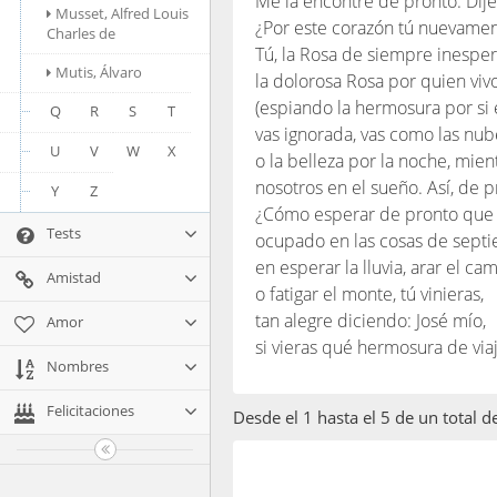
Me la encontré de pronto. Dije
Musset, Alfred Louis
¿Por este corazón tú nuevame
Charles de
Tú, la Rosa de siempre inesper
Mutis, Álvaro
la dolorosa Rosa por quien vivo
(espiando la hermosura por si 
Q
R
S
T
vas ignorada, vas como las nub
U
V
W
X
o la belleza por la noche, mien
nosotros en el sueño. Así, de p
Y
Z
¿Cómo esperar de pronto que
Tests
ocupado en las cosas de sept
en esperar la lluvia, arar el ca
Amistad
o fatigar el monte, tú vinieras,
tan alegre diciendo: José mío,
Amor
si vieras qué hermosura de via
Nombres
Felicitaciones
Desde el 1 hasta el 5 de un total