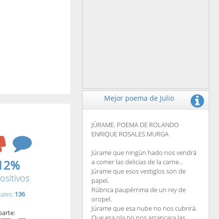
Mejor poema de Julio
JÚRAME. POEMA DE ROLANDO
ENRIQUE ROSALES MURGA
Júrame que ningún hado nos vendrá
12%
a comer las delicias de la carne...
Júrame que esos vestiglos son de
ositivos
papel.
Rúbrica paupérrima de un rey de
tales:
136
oropel.
Júrame que esa nube no nos cubrirá.
arte:
Que esa ola no nos arrancara las