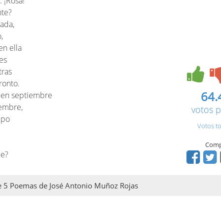
: ¡Rosa!
nte?
ada,
,
en ella
es
tras
ronto.
64.
 en septiembre
iembre,
votos p
mpo
Votos to
Comp
je?
 de 5 Poemas de José Antonio Muñoz Rojas