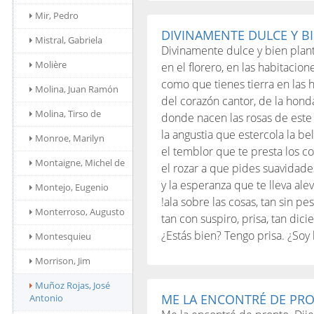
Mir, Pedro
DIVINAMENTE DULCE Y BI
Mistral, Gabriela
Divinamente dulce y bien plan
Molière
en el florero, en las habitacion
como que tienes tierra en las
Molina, Juan Ramón
del corazón cantor, de la hon
Molina, Tirso de
donde nacen las rosas de est
la angustia que estercola la bel
Monroe, Marilyn
el temblor que te presta los co
Montaigne, Michel de
el rozar a que pides suavidade
y la esperanza que te lleva alev
Montejo, Eugenio
!ala sobre las cosas, tan sin pes
Monterroso, Augusto
tan con suspiro, prisa, tan dici
¿Estás bien? Tengo prisa. ¿So
Montesquieu
Morrison, Jim
Muñoz Rojas, José
ME LA ENCONTRÉ DE PRONT
Antonio