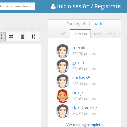
Inicio sesión
/ Regístrate
Ranking de Usuarios
Día
Semana
Mes
Año
meniii
395.70 puntos
gonci
334.64 puntos
carlos55
287.44 puntos
benji
282.62 puntos
danteverne
194.52 puntos
Ver ranking completo