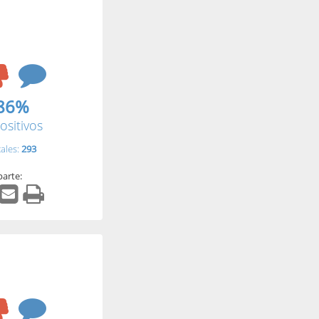
86%
ositivos
tales:
293
arte: