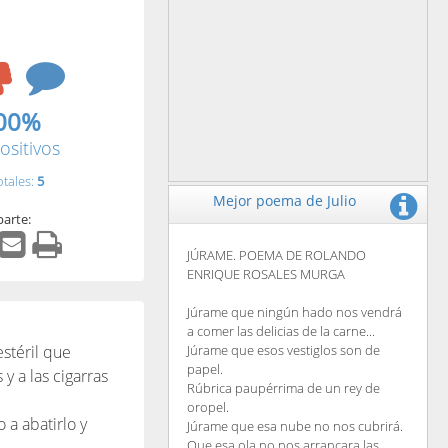
00%
ositivos
otales:
5
Mejor poema de Julio
arte:
JÚRAME. POEMA DE ROLANDO
ENRIQUE ROSALES MURGA
Júrame que ningún hado nos vendrá
a comer las delicias de la carne...
stéril que
Júrame que esos vestiglos son de
papel.
y a las cigarras
Rúbrica paupérrima de un rey de
oropel.
 a abatirlo y
Júrame que esa nube no nos cubrirá.
Que esa ola no nos arrancara las