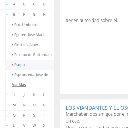
A
B
C
D
E
F
G
H
tienen autoridad sobre él.
Eco, Umberto
Eguren, José María
Einstein, Albert
Erasmo de Rotterdam
Esopo
Espronceda, José de
Ver Más
I
J
K
L
M
N
O
P
LOS VIANDANTES Y EL O
Marchaban dos amigos por el 
Q
R
S
T
un oso.
U
V
W
X
Uno se subió rápidamente a un 