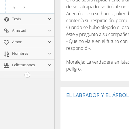
de ser atrapado, se tiró al sue
Y
Z
Acercó el oso su hocico, olién
Tests
contenía su respiración, porqu
Cuando se hubo alejado el oso
Amistad
éste y preguntó a su compañero
- Que no viaje en el futuro con
Amor
respondió -.
Nombres
Moraleja: La verdadera amist
Felicitaciones
peligro.
EL LABRADOR Y EL ÁRBOL