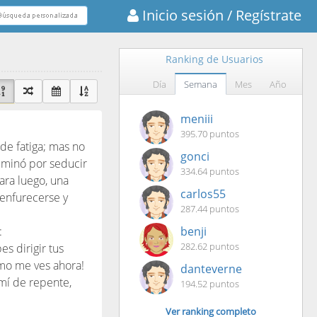
Inicio sesión
/ Regístrate
Ranking de Usuarios
Día
Semana
Mes
Año
meniii
395.70 puntos
 de fatiga; mas no
gonci
riminó por seducir
334.64 puntos
ara luego, una
carlos55
 enfurecerse y
287.44 puntos
:
benji
282.62 puntos
es dirigir tus
omo me ves ahora!
danteverne
 mí de repente,
194.52 puntos
Ver ranking completo