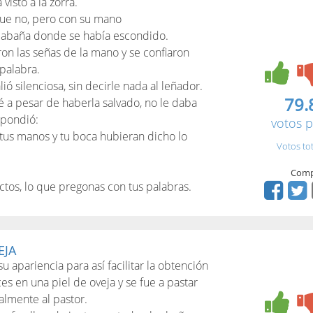
visto a la zorra.
 que no, pero con su mano
cabaña donde se había escondido.
n las señas de la mano y se confiaron
palabra.
lió silenciosa, sin decirle nada al leñador.
79.
 a pesar de haberla salvado, no le daba
espondió:
votos p
i tus manos y tu boca hubieran dicho lo
Votos to
Comp
ctos, lo que pregonas con tus palabras.
EJA
 apariencia para así facilitar la obtención
s en una piel de oveja y se fue a pastar
almente al pastor.