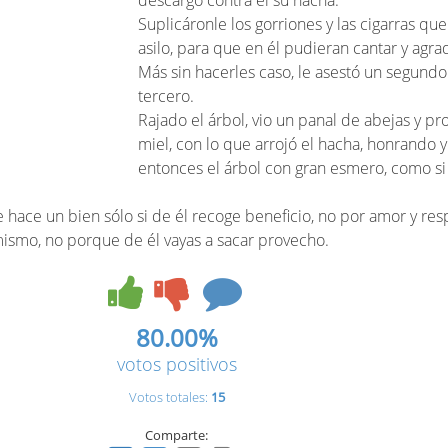
descargó contra él su hacha.
Suplicáronle los gorriones y las cigarras que
asilo, para que en él pudieran cantar y agra
Más sin hacerles caso, le asestó un segundo
tercero.
Rajado el árbol, vio un panal de abejas y pr
miel, con lo que arrojó el hacha, honrando
entonces el árbol con gran esmero, como si
hace un bien sólo si de él recoge beneficio, no por amor y res
 mismo, no porque de él vayas a sacar provecho.
80.00%
votos positivos
Votos totales:
15
Comparte: