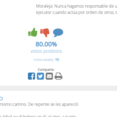
Moraleja: Nunca hagamos responsable de una
ejecutor cuando actúa por orden de otros, 
80.00%
votos positivos
Votos totales:
15
Comparte:
SO
mismo camino. De repente se les apareció
árbol ocultándose en él; el otro, a punto