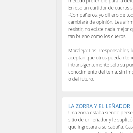
método preferible para la def
En eso un curtidor de cueros se
-Compañeros, yo difiero de tod
cambiaré de opinión. Les afir
resistir, no existe nada mejor 
tan bueno como los cueros.
Moraleja: Los irresponsables, l
aceptan que otros puedan tene
intransigentemente sólo su pu
conocimiento del tema, sin im
o del futuro.
LA ZORRA Y EL LEÑADOR
Una zorra estaba siendo perse
sitio de un leñador y le suplic
que ingresara a su cabaña. Casi