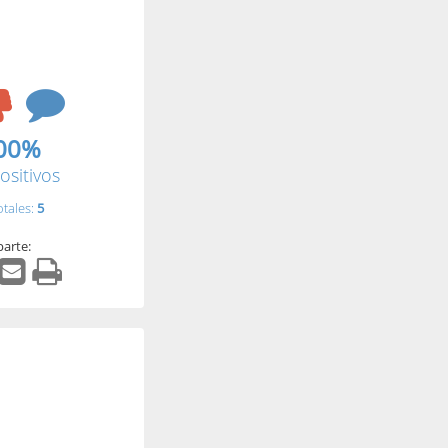
00%
ositivos
otales:
5
arte: