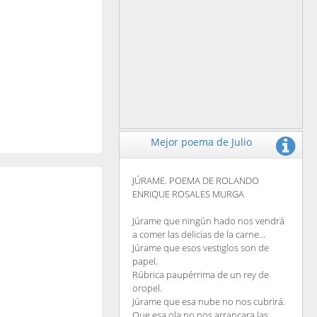
Mejor poema de Julio
JÚRAME. POEMA DE ROLANDO
ENRIQUE ROSALES MURGA
Júrame que ningún hado nos vendrá
a comer las delicias de la carne...
Júrame que esos vestiglos son de
papel.
Rúbrica paupérrima de un rey de
oropel.
Júrame que esa nube no nos cubrirá.
Que esa ola no nos arrancara las