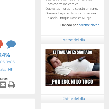
uñas contra los corales...
Que estos muros no caerán en vano.
Que ese fuego en tu corazón es real.
Rolando Enrique Rosales Murga
Enviado por
adramelekvon
Meme del día
24%
ositivos
tales:
148
arte:
Chiste del día