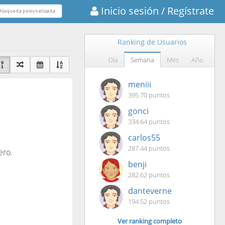
Inicio sesión
/ Regístrate
Ranking de Usuarios
Día
Semana
Mes
Año
meniii
395.70 puntos
gonci
334.64 puntos
carlos55
287.44 puntos
ero.
benji
282.62 puntos
danteverne
194.52 puntos
Ver ranking completo