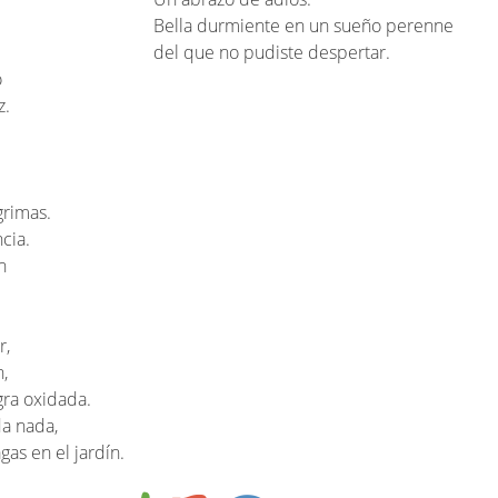
Bella durmiente en un sueño perenne
del que no pudiste despertar.
o
z.
grimas.
cia.
n
r,
n,
gra oxidada.
da nada,
gas en el jardín.