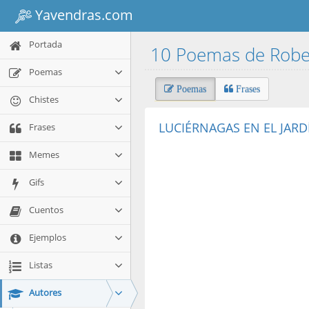
Yavendras.com
Portada
10 Poemas de Robe
Poemas
Poemas
Frases
Chistes
LUCIÉRNAGAS EN EL JARD
Frases
Memes
Gifs
Cuentos
Ejemplos
Listas
Autores