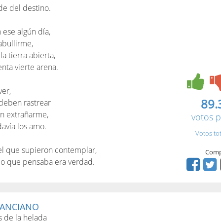
de del destino.
 ese algún día,
bullirme,
a tierra abierta,
nta vierte arena.
ver,
89.
 deben rastrear
an extrañarme,
votos p
avía los amo.
Votos to
el que supieron contemplar,
Comp
lo que pensaba era verdad.
 ANCIANO
s de la helada