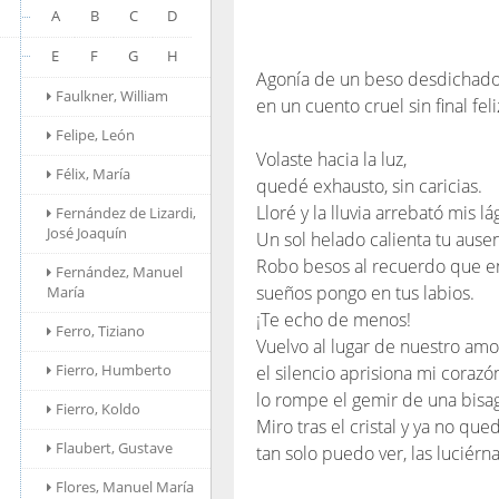
A
B
C
D
E
F
G
H
Agonía de un beso desdichad
Faulkner, William
en un cuento cruel sin final feli
Felipe, León
Volaste hacia la luz,
Félix, María
quedé exhausto, sin caricias.
Lloré y la lluvia arrebató mis lá
Fernández de Lizardi,
José Joaquín
Un sol helado calienta tu ausen
Robo besos al recuerdo que e
Fernández, Manuel
sueños pongo en tus labios.
María
¡Te echo de menos!
Ferro, Tiziano
Vuelvo al lugar de nuestro amo
Fierro, Humberto
el silencio aprisiona mi corazó
lo rompe el gemir de una bisa
Fierro, Koldo
Miro tras el cristal y ya no que
Flaubert, Gustave
tan solo puedo ver, las luciérna
Flores, Manuel María