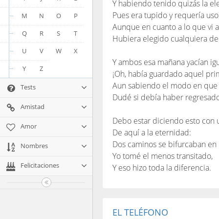
Y habiendo tenido quizás la el
Pues era tupido y requería uso
M
N
O
P
Aunque en cuanto a lo que vi al
Q
R
S
T
Hubiera elegido cualquiera de 
U
V
W
X
Y ambos esa mañana yacían ig
Y
Z
¡Oh, había guardado aquel prim
Aun sabiendo el modo en que l
Tests
Dudé si debía haber regresado
Amistad
Debo estar diciendo esto con 
Amor
De aquí a la eternidad:
Dos caminos se bifurcaban en 
Nombres
Yo tomé el menos transitado,
Felicitaciones
Y eso hizo toda la diferencia.
EL TELÉFONO