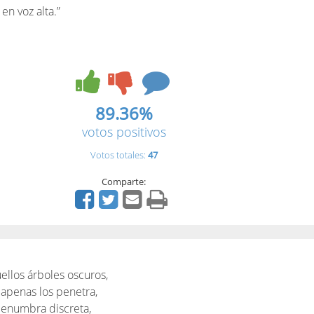
 en voz alta.”
89.36%
votos positivos
Votos totales:
47
Comparte:
llos árboles oscuros,
a apenas los penetra,
penumbra discreta,