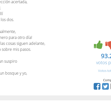
ección acertada,
;
lí
los dos.
ualmente,
ero para otro día!
as cosas siguen adelante,
 sobre mis pasos.
93.
un suspiro
votos p
Votos to
un bosque y yo,
Comp