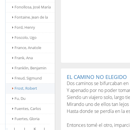
Fonollosa, José María
Fontaine, Jean de la
Ford, Henry
Foscolo, Ugo
France, Anatole
Frank, Ana
Franklin, Benjamin
EL CAMINO NO ELEGIDO
Freud, Sigmund
Dos caminos se bifurcaban en 
Frost, Robert
Y apenado por no poder tomar
Siendo un viajero solo, largo 
Fu, Du
Mirando uno de ellos tan lejo
Fuentes, Carlos
Hasta donde se perdía en la e
Fuertes, Gloria
Entonces tomé el otro, imparc
I
J
K
L