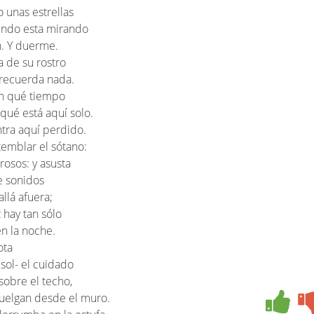
 unas estrellas
mundo esta mirando
ón. Y duerme.
 de su rostro
 recuerda nada.
en qué tiempo
 qué está aquí solo.
tra aquí perdido.
emblar el sótano:
rosos: y asusta
e sonidos
allá afuera;
 hay tan sólo
en la noche.
ota
sol- el cuidado
sobre el techo,
uelgan desde el muro.