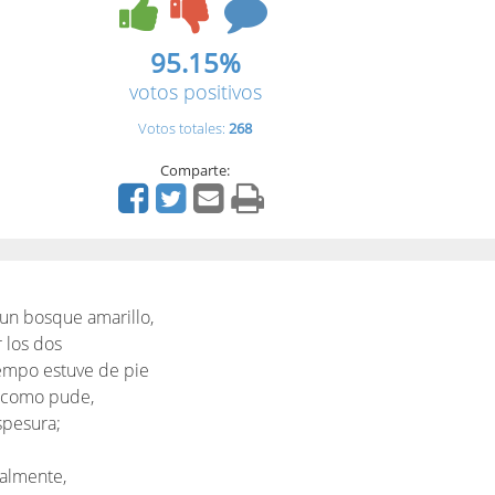
95.15%
votos positivos
Votos totales:
268
Comparte:
un bosque amarillo,
 los dos
tiempo estuve de pie
s como pude,
spesura;
ialmente,