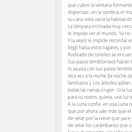
que cubre la ventana formando
dispersas-, en la sombra, el 
su cara: está vacía la habitaci
La lámpara inclinada muy cerca
le impide ver el mundo. Ya no
Y la vejez le impide recordar 
llegó hasta estos lugares, y por
Rodeado de toneles se encuen
Sus pasos temblorosos hacen t
lo asusta con sus pasos temblo
otra vez a la noche (la noche d
familiares ). Los árboles aúllan 
todas las ramas crujen. Una luz
para su rostro, quieta, una luz 
A la Luna confía -en esa Luna r
que por ahora vale más que el 
de velar por la nieve que yace 
de velar los carámbanos que c