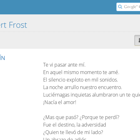
rt Frost
ÍN
Te vi pasar ante mí.
En aquel mismo momento te amé.
El silencio exploto en mil sonidos.
La noche arrullo nuestro encuentro.
Luciérnagas inquietas alumbraron un te qui
¡Nacía el amor!
¿Mas que pasó? ¿Porque te perdí?
Fue el destino, la adversidad
¿Quien te llevó de mi lado?
Un abrazo de adiós.