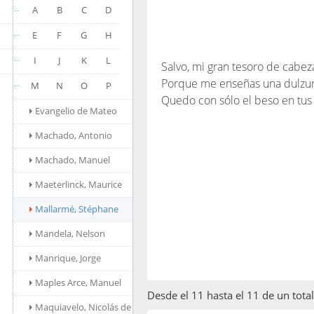
A
B
C
D
E
F
G
H
I
J
K
L
Salvo, mi gran tesoro de cabe
Porque me enseñas una dulzura
M
N
O
P
Quedo con sólo el beso en tus 
Evangelio de Mateo
Machado, Antonio
Machado, Manuel
Maeterlinck, Maurice
Mallarmé, Stéphane
Mandela, Nelson
Manrique, Jorge
Maples Arce, Manuel
Desde el 11 hasta el 11 de un tot
Maquiavelo, Nicolás de