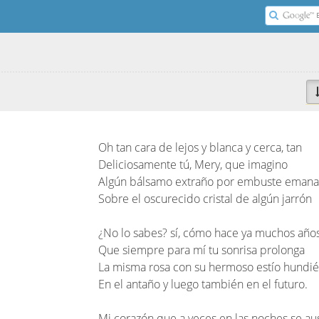
é
Oh tan cara de lejos y blanca y cerca, tan
Deliciosamente tú, Mery, que imagino
Algún bálsamo extraño por embuste eman
Sobre el oscurecido cristal de algún jarrón
¿No lo sabes? sí, cómo hace ya muchos año
Que siempre para mí tu sonrisa prolonga
La misma rosa con su hermoso estío hundi
En el antaño y luego también en el futuro.
Mi corazón que a veces en las noches se au