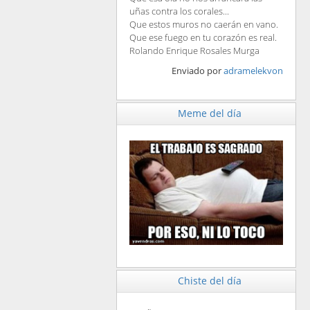
uñas contra los corales...
Que estos muros no caerán en vano.
Que ese fuego en tu corazón es real.
Rolando Enrique Rosales Murga
Enviado por
adramelekvon
Meme del día
Chiste del día