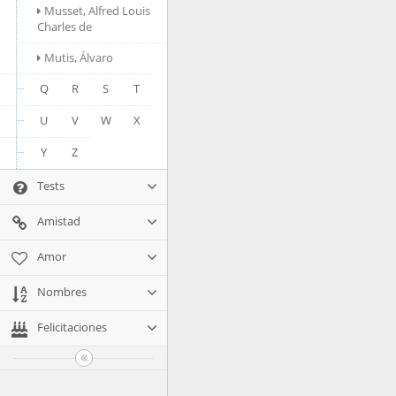
Musset, Alfred Louis
Charles de
Mutis, Álvaro
Q
R
S
T
U
V
W
X
Y
Z
Tests
Amistad
Amor
Nombres
Felicitaciones