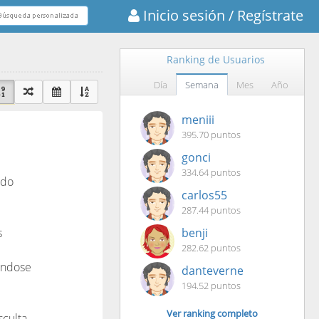
Inicio sesión
/ Regístrate
Ranking de Usuarios
Día
Semana
Mes
Año
meniii
395.70 puntos
gonci
334.64 puntos
ado
carlos55
287.44 puntos
s
benji
282.62 puntos
éndose
danteverne
194.52 puntos
Ver ranking completo
sculta