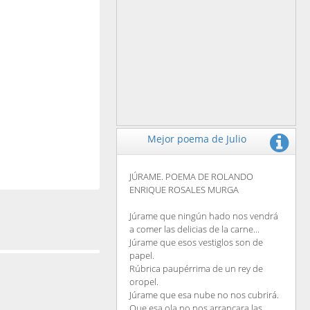
Mejor poema de Julio
JÚRAME. POEMA DE ROLANDO
ENRIQUE ROSALES MURGA
Júrame que ningún hado nos vendrá
a comer las delicias de la carne...
Júrame que esos vestiglos son de
papel.
Rúbrica paupérrima de un rey de
oropel.
Júrame que esa nube no nos cubrirá.
Que esa ola no nos arrancara las