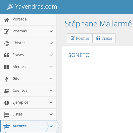
Yavendras.com
Portada
Stéphane Mallarm
Poemas
Poemas
Frases
Chistes
SONETO
Frases
Memes
Gifs
Cuentos
Ejemplos
Listas
Autores