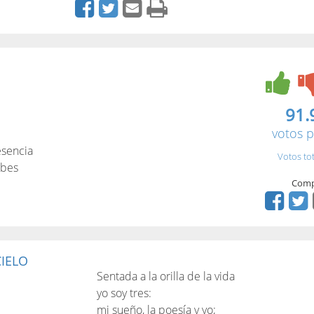
91.
votos p
esencia
Votos to
ubes
Comp
CIELO
Sentada a la orilla de la vida
yo soy tres:
mi sueño, la poesía y yo;