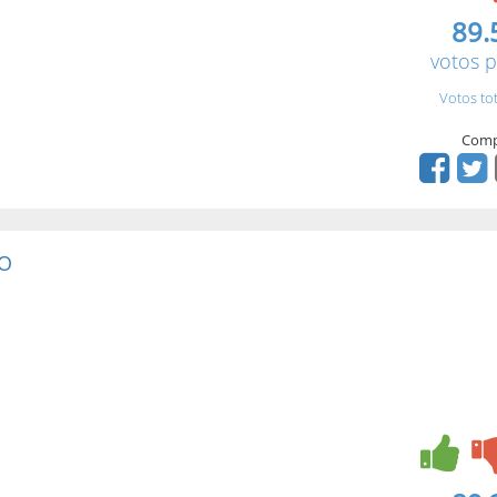
89.
votos p
Votos to
Comp
RO