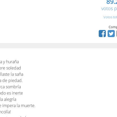
89.
votos p
Votos to
Comp
a y huraña
bre soledad
llaste la saña
ra de piedad.
rca sombría
odo es inerte
a alegría
e impera la muerte.
colía!