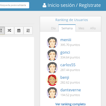
Inicio sesión
/ Regístrate
Ranking de Usuarios
Día
Semana
Mes
Año
meniii
395.70 puntos
gonci
334.64 puntos
carlos55
287.44 puntos
benji
282.62 puntos
danteverne
194.52 puntos
Ver ranking completo