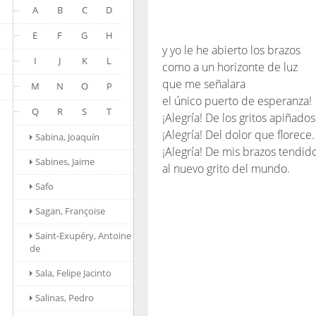
A
B
C
D
E
F
G
H
y yo le he abierto los brazos
I
J
K
L
como a un horizonte de luz
que me señalara
M
N
O
P
el único puerto de esperanza!
Q
R
S
T
¡Alegría! De los gritos apiñados
¡Alegría! Del dolor que florece.
Sabina, Joaquín
¡Alegría! De mis brazos tendid
Sabines, Jaime
al nuevo grito del mundo.
Safo
Sagan, Françoise
Saint-Exupéry, Antoine
de
Sala, Felipe Jacinto
Salinas, Pedro