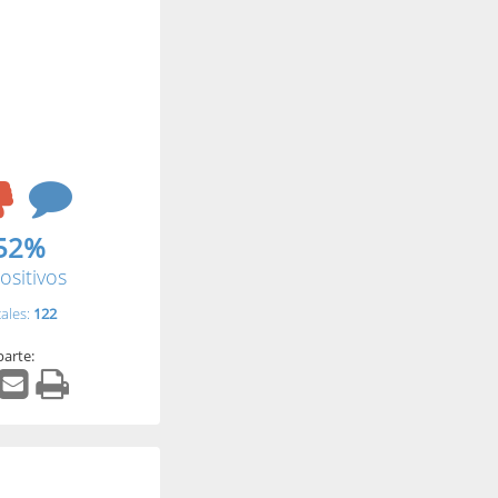
52%
ositivos
tales:
122
arte: