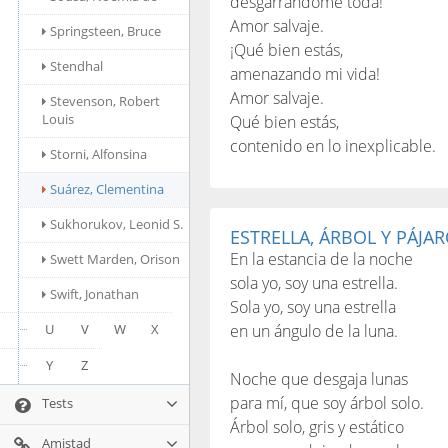
desgarrándome toda!
Amor salvaje.
Springsteen, Bruce
¡Qué bien estás,
Stendhal
amenazando mi vida!
Amor salvaje.
Stevenson, Robert
Louis
Qué bien estás,
contenido en lo inexplicable.
Storni, Alfonsina
Suárez, Clementina
Sukhorukov, Leonid S.
ESTRELLA, ÁRBOL Y PÁJA
En la estancia de la noche
Swett Marden, Orison
sola yo, soy una estrella.
Swift, Jonathan
Sola yo, soy una estrella
U
V
W
X
en un ángulo de la luna.
Y
Z
Noche que desgaja lunas
para mí, que soy árbol solo.
Tests
Árbol solo, gris y estático
Amistad