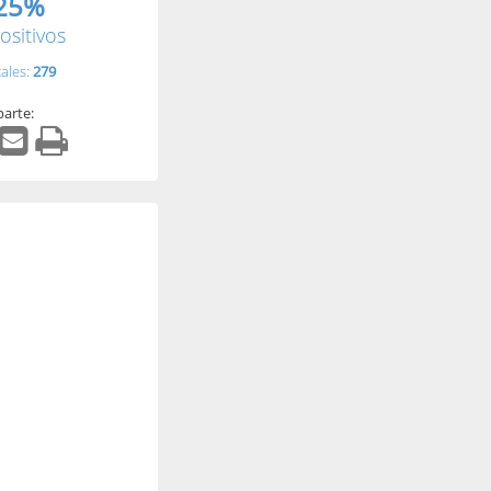
25%
ositivos
tales:
279
arte: