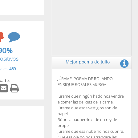
90%
ositivos
Mejor poema de Julio
tales:
469
JÚRAME. POEMA DE ROLANDO
arte:
ENRIQUE ROSALES MURGA
Júrame que ningún hado nos vendrá
a comer las delicias de la carne...
Júrame que esos vestiglos son de
papel.
Rúbrica paupérrima de un rey de
oropel.
Júrame que esa nube no nos cubrirá.
Que esa ola no nos arrancara las