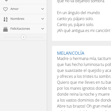
que no va dejando sombra.
Amor
En un ángulo del mundo
canto yo, pájaro solo.
Nombres
Canto yo, pájaro solo.
Felicitaciones
¡Ah qué antigua es mi canción!
MELANCOLÍA
Madre o hermana mía, taciturn
que has hecho luminosa tu po
que suavizaste el quejido y aca
y ofreces a los tristes tu somb
Quiero que me lleves en tu ba
por los mares ignotos donde t
donde reina la noche y muere l
a los vastos dominios de dond
Abre tus brazos! Oh gran melan