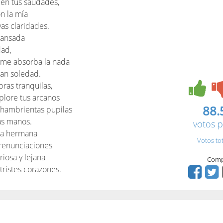
 en tus saudades,
on la mía
as claridades.
cansada
dad,
 me absorba la nada
ran soledad.
ras tranquilas,
plore tus arcanos
88.
 hambrientas pupilas
as manos.
votos p
ca hermana
Votos to
s renunciaciones
riosa y lejana
Comp
tristes corazones.