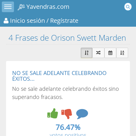
Toggle sidebar
Yavendras.com
Inicio sesión
/ Regístrate
4 Frases de Orison Swett Marden
NO SE SALE ADELANTE CELEBRANDO
ÉXITOS...
No se sale adelante celebrando éxitos sino
superando fracasos.
76.47%
votos positivos