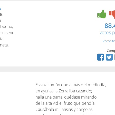
A
a,
a
88.
 bueno,
votos p
 su seno.
ta
Votos to
mata.
Comp
Es voz común que a más del mediodía,
en ayunas la Zorra iba cazando;
halla una parra, quédase mirando
de la alta vid el fruto que pendía.
Causábala mil ansias y congojas