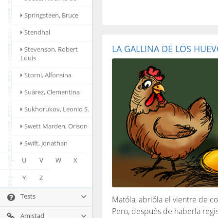
Springsteen, Bruce
Stendhal
LA GALLINA DE LOS HUE
Stevenson, Robert
Louis
Storni, Alfonsina
Suárez, Clementina
Sukhorukov, Leonid S.
Swett Marden, Orison
Swift, Jonathan
U
V
W
X
Y
Z
Tests
Matóla, abrióla el vientre de c
Pero, después de haberla regis
Amistad