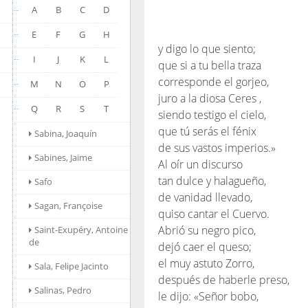
A
B
C
D
E
F
G
H
y digo lo que siento;
I
J
K
L
que si a tu bella traza
corresponde el gorjeo,
M
N
O
P
juro a la diosa Ceres ,
Q
R
S
T
siendo testigo el cielo,
que tú serás el fénix
Sabina, Joaquín
de sus vastos imperios.»
Sabines, Jaime
Al oír un discurso
tan dulce y halagueño,
Safo
de vanidad llevado,
Sagan, Françoise
quiso cantar el Cuervo.
Abrió su negro pico,
Saint-Exupéry, Antoine
de
dejó caer el queso;
el muy astuto Zorro,
Sala, Felipe Jacinto
después de haberle preso,
Salinas, Pedro
le dijo: «Señor bobo,