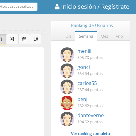
Inicio sesión
/ Regístrate
Ranking de Usuarios
Día
Semana
Mes
Año
meniii
395.70 puntos
gonci
334.64 puntos
carlos55
287.44 puntos
benji
282.62 puntos
danteverne
194.52 puntos
Ver ranking completo