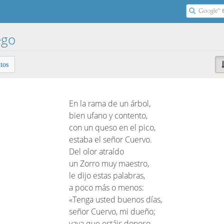
ego
tos
En la rama de un árbol,
bien ufano y contento,
con un queso en el pico,
estaba el señor Cuervo.
Del olor atraído
un Zorro muy maestro,
le dijo estas palabras,
a poco más o menos:
«Tenga usted buenos días,
señor Cuervo, mi dueño;
vaya que estáis donoso,