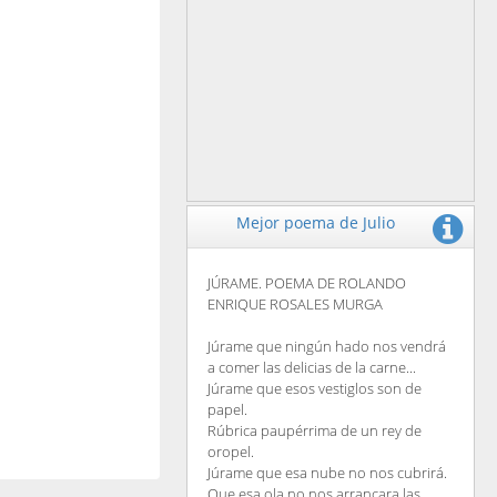
Mejor poema de Julio
JÚRAME. POEMA DE ROLANDO
ENRIQUE ROSALES MURGA
Júrame que ningún hado nos vendrá
a comer las delicias de la carne...
Júrame que esos vestiglos son de
papel.
Rúbrica paupérrima de un rey de
oropel.
Júrame que esa nube no nos cubrirá.
Que esa ola no nos arrancara las