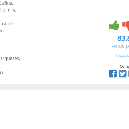
allina,
lló mina.
bastante
te,
83.
votos p
Votos to
arqueses,
Comp
es.