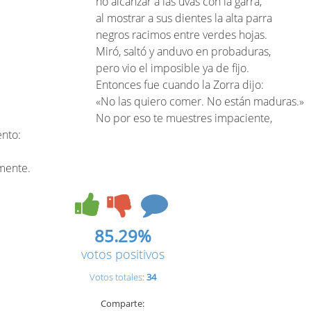
no alcanzar a las uvas con la garra,
al mostrar a sus dientes la alta parra
negros racimos entre verdes hojas.
Miró, saltó y anduvo en probaduras,
pero vio el imposible ya de fijo.
Entonces fue cuando la Zorra dijo:
«No las quiero comer. No están maduras.»
No por eso te muestres impaciente,
ento:
amente.
85.29%
votos positivos
Votos totales:
34
Comparte: