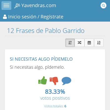
Toggle sidebar
Yavendras.com
Inicio sesión
/ Regístrate
12 Frases de Pablo Garrido
SI NECESITAS ALGO PÍDEMELO
Si necesitas algo, pídemelo.
83.33%
votos positivos
Votos totales:
6